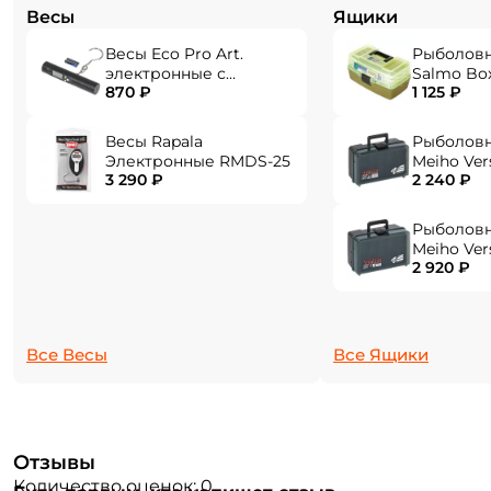
Весы
Ящики
Весы Eco Pro Art.
Рыболов
электронные с
Salmo Bo
870 ₽
1 125 ₽
фонарем EPHN-40
Весы Rapala
Рыболов
Электронные RMDS-25
Meiho Ver
3 290 ₽
2 240 ₽
284x180x1
Рыболов
Meiho Ver
2 920 ₽
310x214x1
Создать аккаунт
Все Весы
Все Ящики
ФИО: *
Email: *
Отзывы
Количество оценок: 0