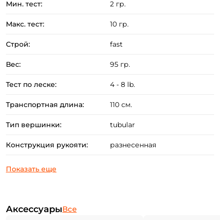
Мин. тест:
2 гр.
Лёгкие кольца Fuji SIC, катушкодержатель Fuji TVS
Макс. тест:
10 гр.
и разнесённая эргономичная рукоять из EVA.
Хуккипер для удобного крепления крючка
Строй:
fast
приманки.
Вес:
95 гр.
Запоминающийся дизайн удилища в сочетании с
аккуратной и точной сборкой.
Тест по леске:
4 - 8 lb.
Транспортная длина:
110 см.
Тип вершинки:
tubular
Конструкция рукояти:
разнесенная
Аксессуары
Все