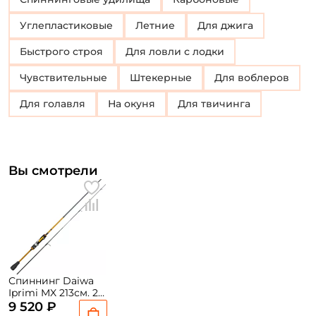
Углепластиковые
Летние
Для джига
Быстрого строя
Для ловли с лодки
Чувствительные
Штекерные
Для воблеров
Для голавля
на окуня
для твичинга
Вы смотрели
Спиннинг Daiwa
Iprimi MX 213см. 2-
10гр. 95гр. fast /
9 520 ₽