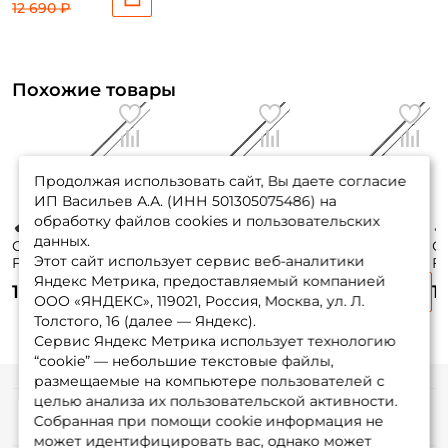
702LFS
12 690 ₽
Похожие товары
Продолжая использовать сайт, Вы даете согласие
ИП Васильев А.А. (ИНН 501305075486) на
обработку файлов cookies и пользовательских
данных.
Спиннинг Zetrix
Спиннинг Gad
Спиннинг Zetrix
С
Этот сайт использует сервис веб-аналитики
Flair 221см. 0,8-7гр.
Gancho 2023 213см.
Hayron 213см. 10-
Fi
74гр. fast / FLS-
10,5-32гр. 129гр.
35гр. 117гр. fast
Da
Яндекс Метрика, предоставляемый компанией
12 900 ₽
8 570 ₽
9 490 ₽
1
732UL-T
fast / GAS702MMHF
/HRS-702MH 2nd
28
ООО «ЯНДЕКС», 119021, Россия, Москва, ул. Л.
Gen. / для
Толстого, 16 (далее — Яндекс).
твичинга
Сервис Яндекс Метрика использует технологию
“cookie” — небольшие текстовые файлы,
размещаемые на компьютере пользователей с
целью анализа их пользовательской активности.
Информация
Собранная при помощи cookie информация не
может идентифицировать вас, однако может