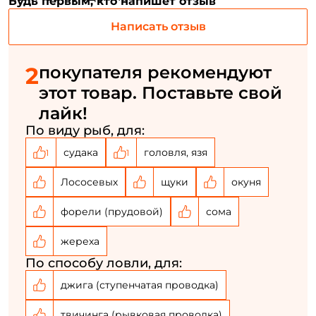
Будь первым, кто напишет отзыв
Номер телефона: *
Написать отзыв
Придумайте пароль: *
2
покупателя рекомендуют
этот товар. Поставьте свой
Повторите пароль: *
лайк!
Заполняя данную форму вы соглашаетесь на обработку
По виду рыб, для:
персональных данных
судака
головля, язя
1
1
Создать аккаунт
Лососевых
щуки
окуня
форели (прудовой)
сома
У меня уже есть аккаунт
жереха
По способу ловли, для:
джига (ступенчатая проводка)
твичинга (рывковая проводка)