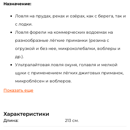
Назначение:
Ловля на прудах, реках и озёрах, как с берега, так и
с лодки.
Ловля форели на коммерческих водоемах на
разнообразные лёгкие приманки (резина с
огрузкой и без нее, микроколебалки, воблеры и
др.).
Ультралайтовая ловля окуня, голавля и мелкой
щуки с применением лёгких джиговых приманок,
микроблёсен и воблеров.
Охота за ручьевой форелью на миниатюрные
Показать еще
приманки.
Преимущества:
Характеристики
Длина:
213 см.
Бланк спинннинга выполнен из карбона HVF. На
выбор есть вершинки Solid и Tubular.