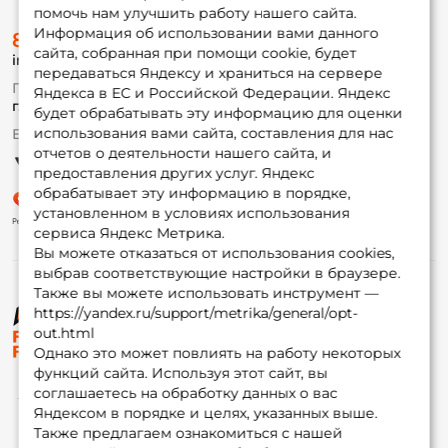
помочь нам улучшить работу нашего сайта.
О магазине
Информация об использовании вами данного
8 (495) 532-77-88
Доставка
сайта, собранная при помощи cookie, будет
info@foxfishing.ru
Оплата
передаваться Яндексу и храниться на сервере
Fox-bonus
По вопросам с заказом
Яндекса в ЕС и Российской Федерации. Яндекс
Гуру
г. Москва,
ул. Плеханова д.7
будет обрабатывать эту информацию для оценки
использования вами сайта, составления для нас
Ежедневно 10:00 до 20:00
Партнерская программа
отчетов о деятельности нашего сайта, и
предоставления других услуг. Яндекс
обрабатывает эту информацию в порядке,
установленном в условиях использования
сервиса Яндекс Метрика.
Вы можете отказаться от использования cookies,
выбрав соответствующие настройки в браузере.
Также вы можете использовать инструмент —
https://yandex.ru/support/metrika/general/opt-
© ФоксФишинг, 2009-2026
out.html
Однако это может повлиять на работу некоторых
функций сайта. Используя этот сайт, вы
соглашаетесь на обработку данных о вас
Яндексом в порядке и целях, указанных выше.
Также предлагаем ознакомиться с нашей