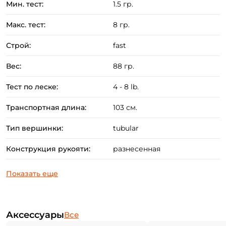
Мин. тест:
1.5 гр.
Лёгкие кольца Fuji SIC, катушкодержатель Fuji TVS
Макс. тест:
8 гр.
и разнесённая эргономичная рукоять из EVA.
Хуккипер для удобного крепления крючка
Строй:
fast
приманки.
Вес:
88 гр.
Запоминающийся дизайн удилища в сочетании с
аккуратной и точной сборкой.
Тест по леске:
4 - 8 lb.
Транспортная длина:
103 см.
Тип вершинки:
tubular
Конструкция рукояти:
разнесенная
Аксессуары
Все