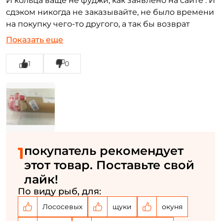
И кольца ваще не фуджи, как заявлено на сайте . И
Повторите пароль: *
сдэком никогда не заказывайте, не было времени
на покупку чего-то другого, а так бы возврат
Заполняя данную форму вы соглашаетесь на обработку
оформил бы. Прилагаю фото тубуса. Как его так
персональных данных
Показать еще
можно было помять,я в шоке, удивительно, что
Создать аккаунт
палка целая
1
0
У меня уже есть аккаунт
1
покупатель рекомендует
этот товар. Поставьте свой
лайк!
По виду рыб, для:
Лососевых
щуки
окуня