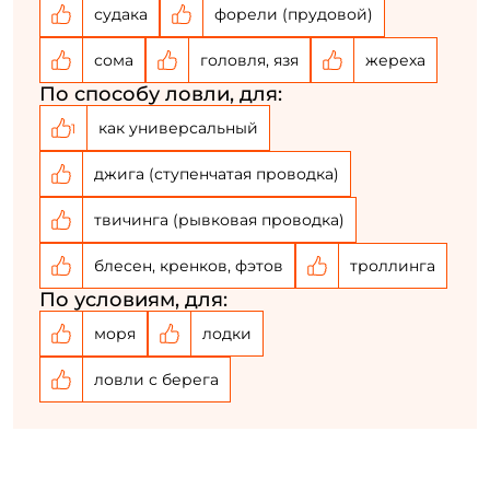
судака
форели (прудовой)
сома
головля, язя
жереха
По способу ловли, для:
как универсальный
1
джига (ступенчатая проводка)
твичинга (рывковая проводка)
блесен, кренков, фэтов
троллинга
По условиям, для:
моря
лодки
ловли с берега