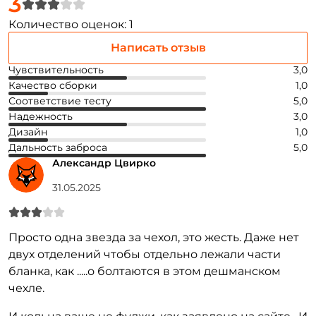
3
Количество оценок: 1
Написать отзыв
Чувствительность
3,0
Качество сборки
1,0
Создать аккаунт
Соответствие тесту
5,0
Надежность
3,0
Дизайн
1,0
Дальность заброса
5,0
ФИО: *
Александр Цвирко
31.05.2025
Email: *
Просто одна звезда за чехол, это жесть. Даже нет
Номер телефона: *
двух отделений чтобы отдельно лежали части
бланка, как .....о болтаются в этом дешманском
Придумайте пароль: *
чехле.