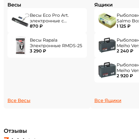
Весы
Ящики
Весы Eco Pro Art.
Рыболов
электронные с
Salmo Bo
870 ₽
1 125 ₽
фонарем EPHN-40
Весы Rapala
Рыболов
Электронные RMDS-25
Meiho Ver
3 290 ₽
2 240 ₽
284x180x1
Рыболов
Meiho Ver
2 920 ₽
310x214x1
Все Весы
Все Ящики
Отзывы