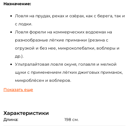
Назначение:
Ловля на прудах, реках и озёрах, как с берега, так и
с лодки.
Ловля форели на коммерческих водоемах на
разнообразные лёгкие приманки (резина с
огрузкой и без нее, микроколебалки, воблеры и
др.).
Ультралайтовая ловля окуня, голавля и мелкой
щуки с применением лёгких джиговых приманок,
микроблёсен и воблеров.
Охота за ручьевой форелью на миниатюрные
Показать еще
приманки.
Преимущества:
Характеристики
Длина:
198 см.
Бланк спинннинга выполнен из карбона HVF. На
выбор есть вершинки Solid и Tubular.