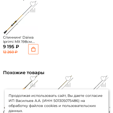
Спиннинг Daiwa
Iprimi MX 198см.
1,5-8гр. 88гр. fast /
9 195 ₽
662LFS
12 260 ₽
Похожие товары
Продолжая использовать сайт, Вы даете согласие
ИП Васильев А.А. (ИНН 501305075486) на
обработку файлов cookies и пользовательских
данных.
Спиннинг Maximus
Спиннинг
Спиннинг Nautilus
С