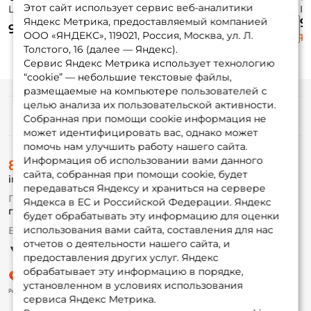
Этот сайт использует сервис веб-аналитики
Legend Ultras
Norstream Artifact
Black Moon 206см
Ip
200см. 1-7гр. 89гр.
203см. 1-6гр. 82гр.
0,2-5гр. fast / BLM-
6г
Яндекс Метрика, предоставляемый компанией
9
9 090 ₽
9 205 ₽
8 690 ₽
fast / MULSLU20UL
fast / ART682ULS
S692UL
6
ООО «ЯНДЕКС», 119021, Россия, Москва, ул. Л.
12
Толстого, 16 (далее — Яндекс).
Сервис Яндекс Метрика использует технологию
“cookie” — небольшие текстовые файлы,
размещаемые на компьютере пользователей с
целью анализа их пользовательской активности.
Информация
Собранная при помощи cookie информация не
может идентифицировать вас, однако может
помочь нам улучшить работу нашего сайта.
О магазине
Информация об использовании вами данного
8 (495) 532-77-88
Доставка
сайта, собранная при помощи cookie, будет
info@foxfishing.ru
Оплата
передаваться Яндексу и храниться на сервере
Fox-bonus
По вопросам с заказом
Яндекса в ЕС и Российской Федерации. Яндекс
Гуру
г. Москва,
ул. Плеханова д.7
будет обрабатывать эту информацию для оценки
использования вами сайта, составления для нас
Ежедневно 10:00 до 20:00
Партнерская программа
отчетов о деятельности нашего сайта, и
предоставления других услуг. Яндекс
обрабатывает эту информацию в порядке,
установленном в условиях использования
сервиса Яндекс Метрика.