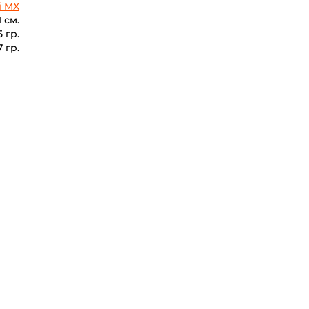
i MX
1 см.
5 гр.
7 гр.