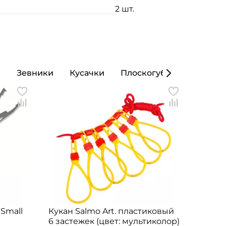
2 шт.
ы
Зевники
Кусачки
Плоскогубцы
Кошел
 Small
Кукан Salmo Art. пластиковый
6 застежек (цвет: мультиколор)