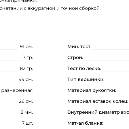
ючка приманки.
четании с аккуратной и точной сборкой.
191 см.
Мин. тест:
7 гр.
Строй:
82 гр.
Тест по леске:
99 см.
Тип вершинки:
разнесенная
Материал рукоятки:
26 см.
Материал вставок колец:
2 мм.
Внутренний диаметр вхо
7 шт.
Мат-ал бланка: