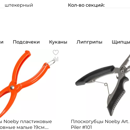
штекерный
Кол-во секций:
ки
Подсачеки
Куканы
Липгрипы
Щипц
Создать аккаунт
ФИО: *
Email: *
 Noeby пластиковые
Плоскогубцы Noeby Art.
овные малые 19см.
Piler #101