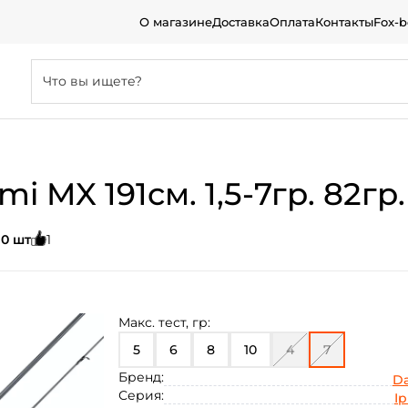
О магазине
Доставка
Оплата
Контакты
Fox-
 MX 191см. 1,5-7гр. 82гр.
:
0 шт
1
Макс. тест, гр:
5
6
8
10
4
7
Бренд:
D
Серия:
Ip