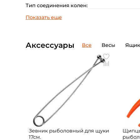
Тип соединения колен:
Аксессуары
Все
Весы
Ящи
Зевник рыболовный для щуки
Щипцы
17см.
рыбол