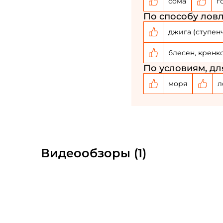
сома
г
По способу ловл
джига (ступен
блесен, кренк
По условиям, дл
моря
л
Видеообзоры (1)