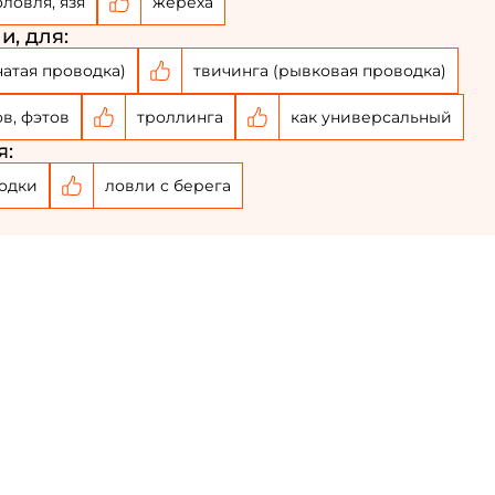
оловля, язя
жереха
и, для:
чатая проводка)
твичинга (рывковая проводка)
ов, фэтов
троллинга
как универсальный
я:
одки
ловли с берега