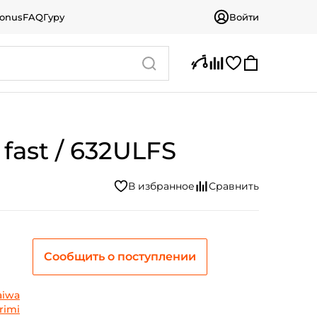
bonus
FAQ
Гуру
Войти
 fast / 632ULFS
Сообщить о поступлении
aiwa
rimi