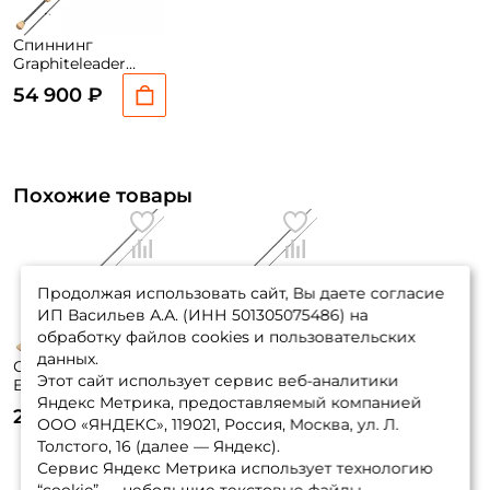
Спиннинг
Graphiteleader
Bellezza Prototype
54 900 ₽
21GBLZPS-612-UL-T
Похожие товары
Продолжая использовать сайт, Вы даете согласие
ИП Васильев А.А. (ИНН 501305075486) на
обработку файлов cookies и пользовательских
данных.
Спиннинг Zetrix
Спиннинг
Этот сайт использует сервис веб-аналитики
Ethereal 194см. 0,7-
Graphiteleader
Яндекс Метрика, предоставляемый компанией
4,5гр. 51гр. Fast /
Bellezza UX
29 690 ₽
29 050 ₽
ZERCS-652SUL
24GBELUS-622SUL-
ООО «ЯНДЕКС», 119021, Россия, Москва, ул. Л.
T 0.5-5гр
Толстого, 16 (далее — Яндекс).
Сервис Яндекс Метрика использует технологию