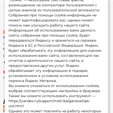
“cookie” — небольшие текстовые файлы,
размещаемые на компьютере пользователей с
целью анализа их пользовательской активности.
Информация
Собранная при помощи cookie информация не
может идентифицировать вас, однако может
помочь нам улучшить работу нашего сайта.
О магазине
Информация об использовании вами данного
8 (495) 532-77-88
Доставка
сайта, собранная при помощи cookie, будет
info@foxfishing.ru
Оплата
передаваться Яндексу и храниться на сервере
Fox-bonus
По вопросам с заказом
Яндекса в ЕС и Российской Федерации. Яндекс
Гуру
г. Москва,
ул. Плеханова д.7
будет обрабатывать эту информацию для оценки
использования вами сайта, составления для нас
Ежедневно 10:00 до 20:00
Партнерская программа
отчетов о деятельности нашего сайта, и
предоставления других услуг. Яндекс
обрабатывает эту информацию в порядке,
установленном в условиях использования
сервиса Яндекс Метрика.
Вы можете отказаться от использования cookies,
выбрав соответствующие настройки в браузере.
Также вы можете использовать инструмент —
https://yandex.ru/support/metrika/general/opt-
© ФоксФишинг, 2009-2026
out.html
Однако это может повлиять на работу некоторых