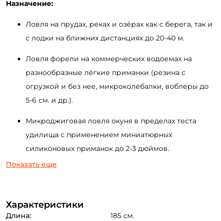
Назначение:
Ловля на прудах, реках и озёрах как с берега, так и
с лодки на ближних дистанциях до
20-40 м
.
Ловля форели на коммерческих водоемах на
разнообразные лёгкие приманки (резина с
огрузкой и без нее, микроколебалки, воблеры до
5-6
см. и др.).
Микроджиговая ловля окуня в пределах теста
удилища с применением миниатюрных
силиконовых приманок до 2-3 дюймов
.
Показать еще
Ловля форели, хариуса и голавля на небольших
быстрых речках и ручьях с применением блёсен и
воблеров.
Характеристики
Длина:
185 см.
Применение миниатюрных тейл-спиннеров,