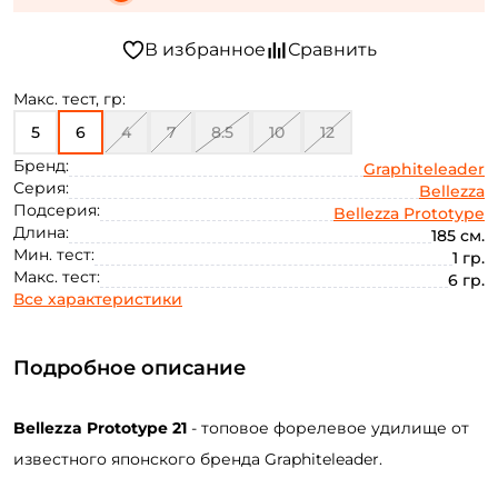
Макс. тест, гр:
5
6
4
7
8.5
10
12
Бренд:
Graphiteleader
Серия:
Bellezza
Подсерия:
Bellezza Prototype
Длина:
185 см.
Мин. тест:
1 гр.
Макс. тест:
6 гр.
Все характеристики
Подробное описание
Bellezza
Prototype
21
-
топовое
форелевое
удилище
от
известного
японского
бренда
Graphiteleader
.