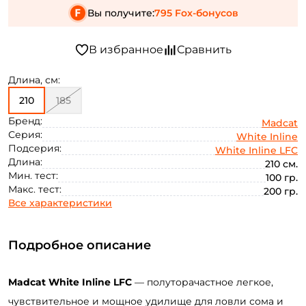
Вы получите:
795 Fox-бонусов
Длина, см:
210
185
Бренд:
Madcat
Серия:
White Inline
Подсерия:
White Inline LFC
Длина:
210 см.
Мин. тест:
100 гр.
Макс. тест:
200 гр.
Все характеристики
Подробное описание
Madcat
White
Inline
LFC
—
полуторачастное
легкое,
чувствительное и мощное
удилище для ловли сома и