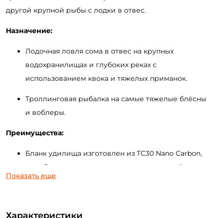
другой крупной рыбы с лодки в отвес
.
Назначение:
Лодочная ловля сома в отвес на крупных
водохранилищах и глубоких реках
с
использованием квока
и тяжелых приманок
.
Троллинговая
рыбалка на самые тяжелые блёсны
и воблеры.
Преимущества:
Бланк удилища изготовлен из
TC30
Nano
Carbon
,
что обеспечивает сочетание прочности, жёсткости
Показать еще
и лёгкости.
Пропускные кольца
inline
SeaGuide
со вставками
Характеристики
SIC
минимизируют трение лески и отличаются