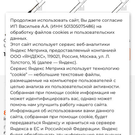
Продолжая использовать сайт, Вы даете согласие
ИП Васильев А.А. (ИНН 501305075486) на
обработку файлов cookies и пользовательских
данных.
Спиннинг Maximus
Спиннинг Maximus
Спиннинг Maximus
Этот сайт использует сервис веб-аналитики
Ultimatum 210см.
Manic 210см. 7-
Manic 210см. 10-
Яндекс Метрика, предоставляемый компанией
4-16гр. 88гр. extra
35гр. 116гр. extra
42гр. 122гр. extra
16 735 ₽
14 450 ₽
15 110 ₽
fast / MSU21L
fast / MTSSM21M
fast / MTSSM21MH
ООО «ЯНДЕКС», 119021, Россия, Москва, ул. Л.
Толстого, 16 (далее — Яндекс).
Сервис Яндекс Метрика использует технологию
“cookie” — небольшие текстовые файлы,
размещаемые на компьютере пользователей с
целью анализа их пользовательской активности.
Информация
Собранная при помощи cookie информация не
может идентифицировать вас, однако может
помочь нам улучшить работу нашего сайта.
О магазине
Информация об использовании вами данного
8 (495) 532-77-88
Доставка
сайта, собранная при помощи cookie, будет
info@foxfishing.ru
Оплата
передаваться Яндексу и храниться на сервере
Fox-bonus
По вопросам с заказом
Яндекса в ЕС и Российской Федерации. Яндекс
Гуру
г. Москва,
ул. Плеханова д.7
будет обрабатывать эту информацию для оценки