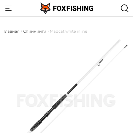
Главная
Спиннинги
Madcat white inline