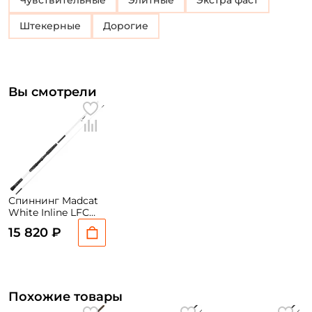
Чувствительные
Элитные
Экстра фаст
Штекерные
Дорогие
Вы смотрели
Спиннинг Madcat
White Inline LFC
210см. 100-200гр.
15 820 ₽
226гр. Extra Fast
Похожие товары