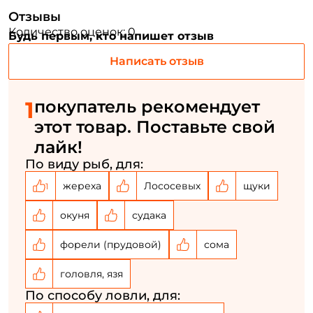
Придумайте пароль: *
Отзывы
Количество оценок: 0
Будь первым, кто напишет отзыв
Повторите пароль: *
Написать отзыв
Заполняя данную форму вы соглашаетесь на обработку
персональных данных
1
покупатель рекомендует
Создать аккаунт
этот товар. Поставьте свой
лайк!
По виду рыб, для:
У меня уже есть аккаунт
жереха
Лососевых
щуки
1
окуня
судака
форели (прудовой)
сома
головля, язя
По способу ловли, для: