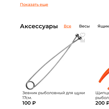
Аксессуары
Все
Весы
Ящи
Зевник рыболовный для щуки
Щипцы
17см.
рыбол
100 ₽
200 
(цвет: