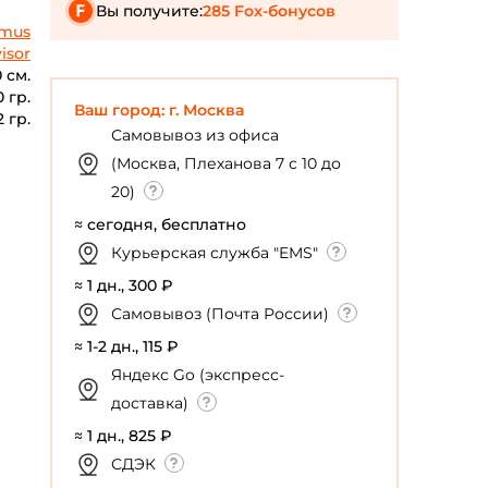
Вы получите:
285 Fox-бонусов
imus
isor
 см.
0 гр.
Ваш город: г. Москва
2 гр.
Самовывоз из офиса
(Москва, Плеханова 7 с 10 до
20)
≈ сегодня, бесплатно
Курьерская служба "EMS"
≈ 1 дн., 300 ₽
Самовывоз (Почта России)
≈ 1-2 дн., 115 ₽
Яндекс Go (экспресс-
доставка)
≈ 1 дн., 825 ₽
СДЭК