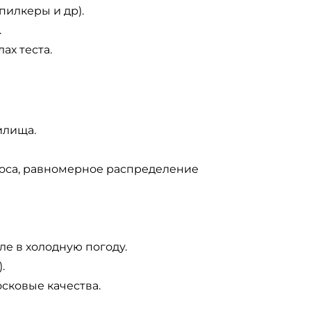
пилкеры и др).
.
ах теста.
илища.
броса, равномерное распределение
е в холодную погоду.
.
сковые качества.