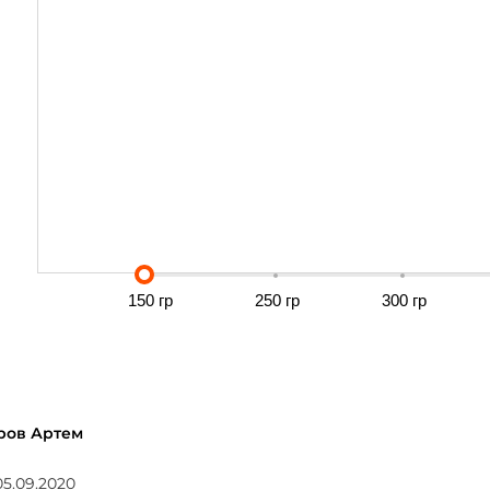
150 гр
250 гр
300 гр
ров Артем
05.09.2020