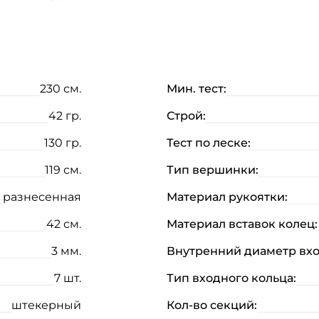
230 см.
Мин. тест:
42 гр.
Строй:
130 гр.
Тест по леске:
119 см.
Тип вершинки:
разнесенная
Материал рукоятки:
Создать аккаунт
42 см.
Материал вставок колец:
3 мм.
Внутренний диаметр вхо
ФИО: *
7 шт.
Тип входного кольца:
Email: *
штекерный
Кол-во секций: