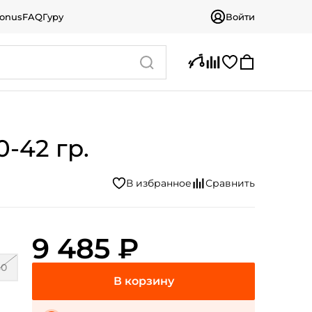
bonus
FAQ
Гуру
Войти
-42 гр.
9 485 ₽
80