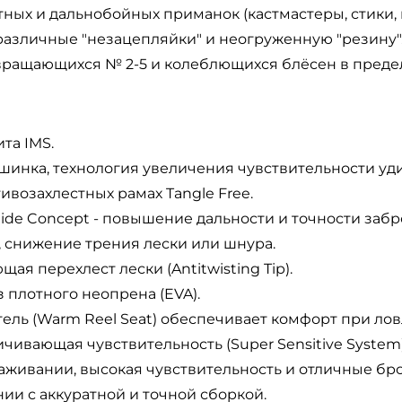
ых и дальнобойных приманок (кастмастеры, стики, 
различные "незацепляйки" и неогруженную "резину"
вращающихся № 2-5 и колеблющихся блёсен в предел
та IMS.
вершинка, технология увеличения чувствительности уд
тивозахлестных рамах Tangle Free.
uide Concept - повышение дальности и точности за
 снижение трения лески или шнура.
я перехлест лески (Antitwisting Tip).
 плотного неопрена (EVA).
ь (Warm Reel Seat) обеспечивает комфорт при ловл
чивающая чувствительность (Super Sensitive System)
живании, высокая чувствительность и отличные бро
ии с аккуратной и точной сборкой.