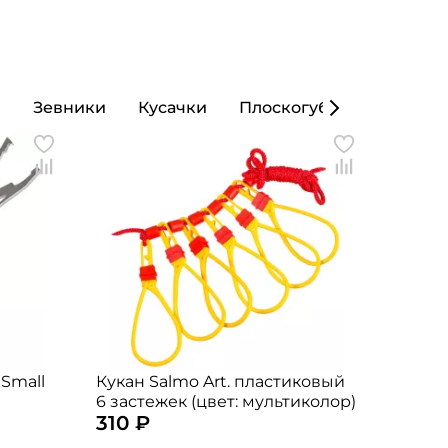
ы
Зевники
Кусачки
Плоскогубцы
Кошел
 Small
Кукан Salmo Art. пластиковый
6 застежек (цвет: мультиколор)
310 ₽