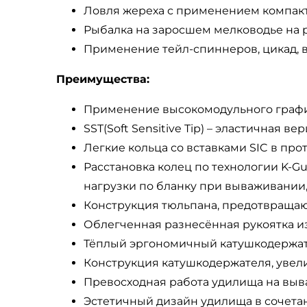
Ловля жереха с применением компактн
Рыбалка на заросшем мелководье на 
Применение тейл-спиннеров, цикад, 
Преимущества:
Применение высокомодульного графи
SST(Soft Sensitive Tip) – эластичная 
Легкие кольца со вставками SIC в про
Расстановка колец по технологии K-G
нагрузки по бланку при вываживании,
Конструкция тюльпана, предотвращающа
Облегченная разнесённая рукоятка из
Тёплый эргономичный катушкодержател
Конструкция катушкодержателя, увели
Превосходная работа удилища на выва
Эстетичный дизайн удилища в сочетан