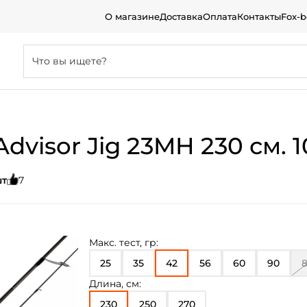
О магазине
Доставка
Оплата
Контакты
Fox-
visor Jig 23MH 230 см. 10
шт
7
Макс. тест, гр:
25
35
42
56
60
90
Длина, см:
230
250
270