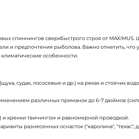
иговых спиннингов сверхбыстрого строя от MAXIMUS
вли и предпочтения рыболова. Важно отметить, что
и климатические особенности.
щука, судак, лососевые и др.) на реках и стоячих во
применением различных приманок до 6-7 дюймов (си
.) и кренки твичингом и равномерной проводкой.
рианты разнесенных оснасток ("каролина", "техас", д