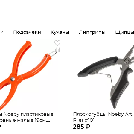
Номер телефона: *
Придумайте пароль: *
ки
Подсачеки
Куканы
Липгрипы
Щипц
Повторите пароль: *
Заполняя данную форму вы соглашаетесь на
обработку
персональных данных
Создать аккаунт
У меня уже есть аккаунт
 Noeby пластиковые
Плоскогубцы Noeby Art.
овные малые 19см.
Piler #101
₽
285 ₽
 случайный)