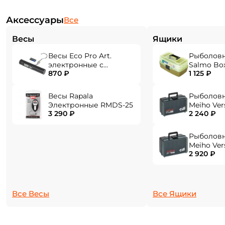
аккуратной и точной сборкой.
Аксессуары
Все
Весы
Ящики
Весы Eco Pro Art.
Рыболов
электронные с
Salmo Bo
870 ₽
1 125 ₽
фонарем EPHN-40
Весы Rapala
Рыболов
Электронные RMDS-25
Meiho Ver
3 290 ₽
2 240 ₽
284x180x1
Рыболов
Создать аккаунт
Meiho Ver
2 920 ₽
310x214x1
ФИО: *
Все Весы
Все Ящики
Email: *