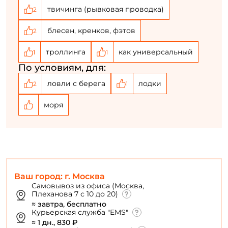
твичинга (рывковая проводка)
2
блесен, кренков, фэтов
2
троллинга
как универсальный
1
1
По условиям, для:
ловли с берега
лодки
2
1
моря
Ваш город: г. Москва
Самовывоз из офиса (Москва,
Плеханова 7 с 10 до 20)
≈ завтра, бесплатно
Курьерская служба "EMS"
≈ 1 дн., 830 ₽