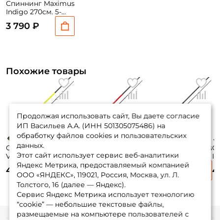
Спиннинг Maximus
Indigo 270см. 5-
21гр. 169гр. fast /
3 790 ₽
MSIN27ML
Похожие товары
Продолжая использовать сайт, Вы даете согласие
ИП Васильев А.А. (ИНН 501305075486) на
обработку файлов cookies и пользовательских
данных.
Спиннинг Maximus
Спиннинг Maximus
Спиннинг Maximus
С
Этот сайт использует сервис веб-аналитики
Villain 270см. 7-
Winner X MSWX27L
Indigo 270см. 7-
In
28гр. 200гр. fast /
270 см. 3-15 гр.
28гр. 175гр. fast /
42
Яндекс Метрика, предоставляемый компанией
4 645 ₽
3 910 ₽
3 975 ₽
4
MSVI27M
MSIN27M
M
ООО «ЯНДЕКС», 119021, Россия, Москва, ул. Л.
Толстого, 16 (далее — Яндекс).
Сервис Яндекс Метрика использует технологию
“cookie” — небольшие текстовые файлы,
размещаемые на компьютере пользователей с