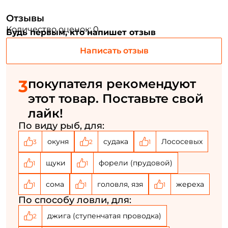
Отзывы
Номер телефона: *
Количество оценок: 0
Будь первым, кто напишет отзыв
Написать отзыв
Придумайте пароль: *
3
покупателя рекомендуют
Повторите пароль: *
этот товар. Поставьте свой
Заполняя данную форму вы соглашаетесь на обработку
лайк!
персональных данных
По виду рыб, для:
Создать аккаунт
окуня
судака
Лососевых
3
2
1
щуки
форели (прудовой)
1
1
У меня уже есть аккаунт
сома
головля, язя
жереха
1
1
1
По способу ловли, для:
джига (ступенчатая проводка)
2