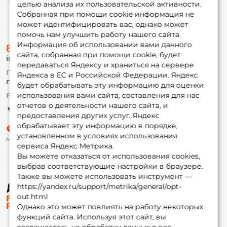
целью анализа их пользовательской активности.
Информация
Собранная при помощи cookie информация не
может идентифицировать вас, однако может
помочь нам улучшить работу нашего сайта.
О магазине
Информация об использовании вами данного
8 (495) 532-77-88
Доставка
сайта, собранная при помощи cookie, будет
info@foxfishing.ru
Оплата
передаваться Яндексу и храниться на сервере
Fox-bonus
По вопросам с заказом
Яндекса в ЕС и Российской Федерации. Яндекс
Гуру
г. Москва,
ул. Плеханова д.7
будет обрабатывать эту информацию для оценки
использования вами сайта, составления для нас
Ежедневно 10:00 до 20:00
Партнерская программа
отчетов о деятельности нашего сайта, и
предоставления других услуг. Яндекс
обрабатывает эту информацию в порядке,
установленном в условиях использования
сервиса Яндекс Метрика.
Вы можете отказаться от использования cookies,
выбрав соответствующие настройки в браузере.
Также вы можете использовать инструмент —
https://yandex.ru/support/metrika/general/opt-
© ФоксФишинг, 2009-2026
out.html
Однако это может повлиять на работу некоторых
функций сайта. Используя этот сайт, вы