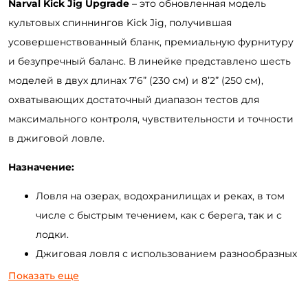
Narval Kick Jig Upgrade
– это обновленная модель
культовых спиннингов Kick Jig, получившая
усовершенствованный бланк, премиальную фурнитуру
и безупречный баланс. В линейке представлено шесть
моделей в двух длинах 7’6” (230 см) и 8’2” (250 см),
охватывающих достаточный диапазон тестов для
максимального контроля, чувствительности и точности
в джиговой ловле.
Назначение:
Ловля на озерах, водохранилищах и реках, в том
числе с быстрым течением, как с берега, так и с
лодки.
Джиговая ловля с использованием разнообразных
типов приманок (силиконовые приманки,
Показать еще
поролоновые рыбки, мандулы и др.).