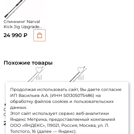
Спиннинг Narval
Kick Jig Upgrade
230см. 0-84гр. вес:
24 990 ₽
118гр. fast / 76HH
Похожие товары
Продолжая использовать сайт, Вы даете согласие
ИП Васильев А.А. (ИНН 501305075486) на
обработку файлов cookies и пользовательских
данных.
Спиннинг Zetrix
Спиннинг Zetrix
Этот сайт использует сервис веб-аналитики
Orsa Nero 232см. 4-
Orsa Nero 231см.
Яндекс Метрика, предоставляемый компанией
17гр. 101 гр. fast /
10-42гр. fast /
29 890 ₽
33 950 ₽
ZONS-772ML
ZONS-772MH
ООО «ЯНДЕКС», 119021, Россия, Москва, ул. Л.
Толстого, 16 (далее — Яндекс).