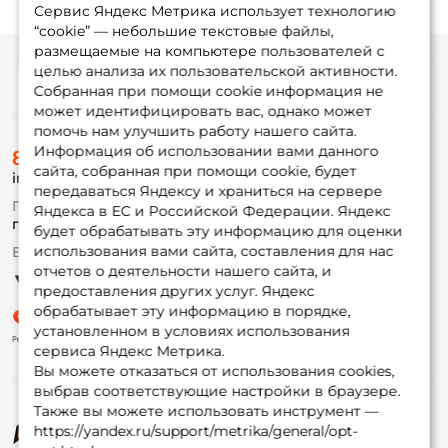
Сервис Яндекс Метрика использует технологию
“cookie” — небольшие текстовые файлы,
размещаемые на компьютере пользователей с
целью анализа их пользовательской активности.
Информация
Собранная при помощи cookie информация не
может идентифицировать вас, однако может
помочь нам улучшить работу нашего сайта.
О магазине
Информация об использовании вами данного
8 (495) 532-77-88
Доставка
сайта, собранная при помощи cookie, будет
info@foxfishing.ru
Оплата
передаваться Яндексу и храниться на сервере
Fox-bonus
По вопросам с заказом
Яндекса в ЕС и Российской Федерации. Яндекс
Гуру
г. Москва,
ул. Плеханова д.7
будет обрабатывать эту информацию для оценки
использования вами сайта, составления для нас
Ежедневно 10:00 до 20:00
Партнерская программа
отчетов о деятельности нашего сайта, и
предоставления других услуг. Яндекс
обрабатывает эту информацию в порядке,
установленном в условиях использования
сервиса Яндекс Метрика.
Вы можете отказаться от использования cookies,
выбрав соответствующие настройки в браузере.
Также вы можете использовать инструмент —
https://yandex.ru/support/metrika/general/opt-
© ФоксФишинг, 2009-2026