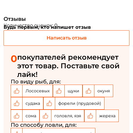
Email: *
Отзывы
Номер телефона: *
Количество оценок: 0
Будь первым, кто напишет отзыв
Написать отзыв
Придумайте пароль: *
0
покупателей рекомендует
Повторите пароль: *
этот товар. Поставьте свой
Заполняя данную форму вы соглашаетесь на обработку
лайк!
персональных данных
По виду рыб, для:
Создать аккаунт
Лососевых
щуки
окуня
судака
форели (прудовой)
У меня уже есть аккаунт
сома
головля, язя
жереха
По способу ловли, для: