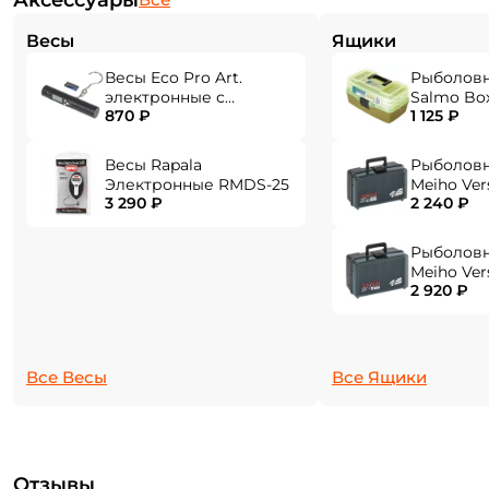
Аксессуары
Весы
Ящики
Весы Eco Pro Art.
Рыболов
электронные с
Salmo Bo
870 ₽
1 125 ₽
фонарем EPHN-40
Весы Rapala
Рыболов
Электронные RMDS-25
Meiho Ver
3 290 ₽
2 240 ₽
284x180x1
Рыболов
Meiho Ver
2 920 ₽
310x214x1
Создать аккаунт
Все Весы
Все Ящики
ФИО: *
Email: *
Отзывы