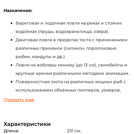
Назначение:
Береговая и лодочная ловля на реках и стоячих
водоёмах (пруды, водохранилища, озёра).
Джиговая ловля в пределах теста с применением
различных приманок (силикон, поролоновые
рыбки, мандулы и др.).
Ловля на воблеры минноу (до 13 см), свимбейты и
крупные кренки различными методами анимации.
Поверхностная охота на различных хищных рыб с
использованием объёмных попперов, уокеров,
силиконовых лягушек и т.д.
Показать еще
Ловля на отводной поводок и другие варианты
оснасток ("каролина", джиг-риг, токио-риг, дроп-
Характеристики
шот).
Длина:
231 см.
Применение колеблющихся и вращающихся