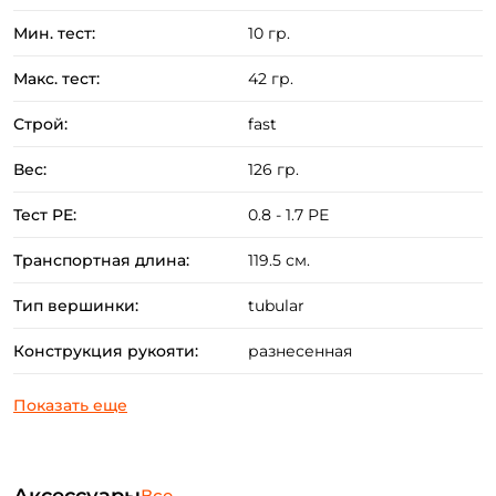
блёсен в пределах теста.
Мин. тест:
10 гр.
Преимущества:
Макс. тест:
42 гр.
Бланк спиннинга изготовлен из комбинации
Строй:
fast
карбонов TORAYCA M40X и T1100G с NANOALLY
Вес:
126 гр.
technology.
Эргономичная разнесённая рукоять из "тёплого"
Тест PE:
0.8 - 1.7 РЕ
материала EVA гарантирует комфорт в любую
Транспортная длина:
119.5 см.
погоду.
Катушкодержатель Fuji VSS TS.
Тип вершинки:
tubular
Элегантные и надежные кольца с тонкими
Конструкция рукояти:
разнесенная
вставками Fuji SIC S.
Выверенный баланс и эргономика в каждой
модели.
Все