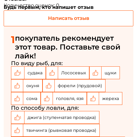
Количество оценок: 0
Будь первым, кто напишет отзыв
Номер телефона: *
Написать отзыв
Придумайте пароль: *
1
покупатель рекомендует
Повторите пароль: *
этот товар. Поставьте свой
лайк!
Заполняя данную форму вы соглашаетесь на обработку
персональных данных
По виду рыб, для:
судака
Лососевых
щуки
Создать аккаунт
1
окуня
форели (прудовой)
У меня уже есть аккаунт
сома
головля, язя
жереха
По способу ловли, для:
джига (ступенчатая проводка)
1
твичинга (рывковая проводка)