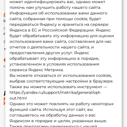
может идентифицировать вас, однако может
помочь нам улучшить работу нашего сайта.
О магазине
Информация об использовании вами данного
8 (495) 532-77-88
Доставка
сайта, собранная при помощи cookie, будет
info@foxfishing.ru
Оплата
передаваться Яндексу и храниться на сервере
Fox-bonus
По вопросам с заказом
Яндекса в ЕС и Российской Федерации. Яндекс
Гуру
г. Москва,
ул. Плеханова д.7
будет обрабатывать эту информацию для оценки
использования вами сайта, составления для нас
Ежедневно 10:00 до 20:00
Партнерская программа
отчетов о деятельности нашего сайта, и
предоставления других услуг. Яндекс
обрабатывает эту информацию в порядке,
установленном в условиях использования
сервиса Яндекс Метрика.
Вы можете отказаться от использования cookies,
выбрав соответствующие настройки в браузере.
Также вы можете использовать инструмент —
https://yandex.ru/support/metrika/general/opt-
© ФоксФишинг, 2009-2026
out.html
Однако это может повлиять на работу некоторых
функций сайта. Используя этот сайт, вы
соглашаетесь на обработку данных о вас
Яндексом в порядке и целях, указанных выше.
Также предлагаем ознакомиться с нашей