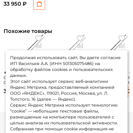
10-42гр. fast /
33 950 ₽
ZONS-772MH
Похожие товары
Продолжая использовать сайт, Вы даете согласие
ИП Васильев А.А. (ИНН 501305075486) на
обработку файлов cookies и пользовательских
данных.
Спиннинг Major
Спиннинг
Спиннинг Zetrix
Сп
Этот сайт использует сервис веб-аналитики
Craft Grand Soul
EverGreen
Orsa Nero ZONS-
Or
Яндекс Метрика, предоставляемый компанией
234см. 5-24гр.
Poseidon Salty
7112M
30
35 890 ₽
46 200 ₽
34 250 ₽
3
105гр. fast / GRS-
Sensation Neo
Z
ООО «ЯНДЕКС», 119021, Россия, Москва, ул. Л.
782ML
231см. 0,5-10гр.
Толстого, 16 (далее — Яндекс).
78гр. fast / NEOS-
Сервис Яндекс Метрика использует технологию
77ML-S
“cookie” — небольшие текстовые файлы,
размещаемые на компьютере пользователей с
целью анализа их пользовательской активности.
Информация
Собранная при помощи cookie информация не