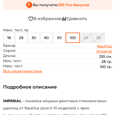
Вы получите:
295 Fox-бонусов
Макс. тест, гр:
18
28
30
80
90
100
24
50
Бренд:
Nautilus
Серия:
Imperial
Длина:
255 см.
Мин. тест:
28 гр.
Макс. тест:
100 гр.
Все характеристики
Подробное описание
IMPERIAL
– линейка мощных джиговых спиннинговых
удилищ от Nautilus (всего 10 моделей) с ярко