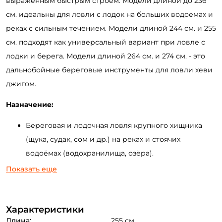
выраженным быстрым строем. Модели длиной до 236
см. идеальны для ловли с лодок на больших водоемах и
реках с сильным течением. Модели длиной 244 см. и 255
см. подходят как универсальный вариант при ловле с
лодки и берега. Модели длиной 264 см. и 274 см. - это
дальнобойные береговые инструменты для ловли хеви
джигом.
Назначение:
Береговая и лодочная ловля крупного хищника
(щука, судак, сом и др.) на реках и стоячих
водоёмах (водохранилища, озёра).
Джиговая ловля в пределах теста с применением
Показать еще
различных приманок (силиконовые приманки,
поролоновые рыбки, мандулы и др.).
Характеристики
Ловля на крупные воблеры минноу (до 15 см и
Длина:
255 см.