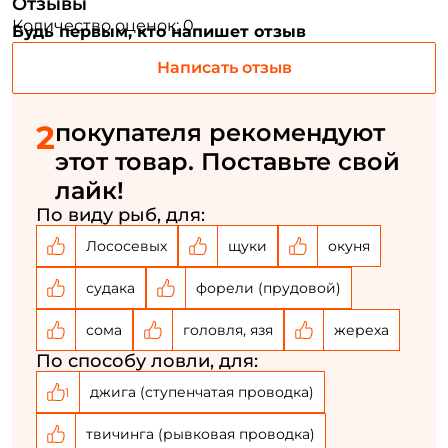
Отзывы
Повторите пароль: *
Количество оценок: 0
Будь первым, кто напишет отзыв
Заполняя данную форму вы соглашаетесь на обработку
Написать отзыв
персональных данных
Создать аккаунт
2
покупателя рекомендуют
этот товар. Поставьте свой
У меня уже есть аккаунт
лайк!
По виду рыб, для:
Лососевых
щуки
окуня
судака
форели (прудовой)
сома
головля, язя
жереха
По способу ловли, для:
джига (ступенчатая проводка)
1
твичинга (рывковая проводка)