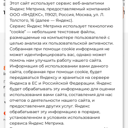
Этот сайт использует сервис веб-аналитики
Buriza 259см. 7-
Stealth Z Tele 26M
Black Widow X
Im
Яндекс Метрика, предоставляемый компанией
28гр. 134гр. fast /
260 см. 7-35 гр.
MSBWX26M 260
28
10 115 ₽
13 140 ₽
12 585 ₽
1
862MH
см. 7-28 гр.
I
ООО «ЯНДЕКС», 119021, Россия, Москва, ул. Л.
Толстого, 16 (далее — Яндекс).
Сервис Яндекс Метрика использует технологию
“cookie” — небольшие текстовые файлы,
размещаемые на компьютере пользователей с
целью анализа их пользовательской активности.
Информация
Собранная при помощи cookie информация не
может идентифицировать вас, однако может
помочь нам улучшить работу нашего сайта.
О магазине
Информация об использовании вами данного
8 (495) 532-77-88
Доставка
сайта, собранная при помощи cookie, будет
info@foxfishing.ru
Оплата
передаваться Яндексу и храниться на сервере
Fox-bonus
По вопросам с заказом
Яндекса в ЕС и Российской Федерации. Яндекс
Гуру
г. Москва,
ул. Плеханова д.7
будет обрабатывать эту информацию для оценки
использования вами сайта, составления для нас
Ежедневно 10:00 до 20:00
Партнерская программа
отчетов о деятельности нашего сайта, и
предоставления других услуг. Яндекс
обрабатывает эту информацию в порядке,
установленном в условиях использования
сервиса Яндекс Метрика.