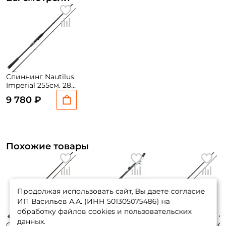
Спиннинг Nautilus
Imperial 255см. 28-
100гр. 176гр. fast /
9 780 ₽
IMS-842XXH
Похожие товары
Продолжая использовать сайт, Вы даете согласие
ИП Васильев А.А. (ИНН 501305075486) на
обработку файлов cookies и пользовательских
данных.
Спиннинг Zemex
Спиннинг Maximus
Спиннинг Maximus
Сп