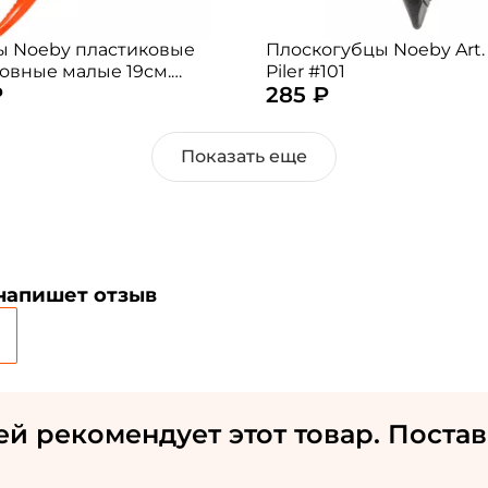
Номер телефона: *
 Noeby пластиковые
Плоскогубцы Noeby Art.
овные малые 19см.
Piler #101
₽
285 ₽
 случайный)
Придумайте пароль: *
Показать еще
Повторите пароль: *
Заполняя данную форму вы соглашаетесь на
обработку
персональных данных
Создать аккаунт
 напишет отзыв
У меня уже есть аккаунт
ей рекомендует этот товар. Постав