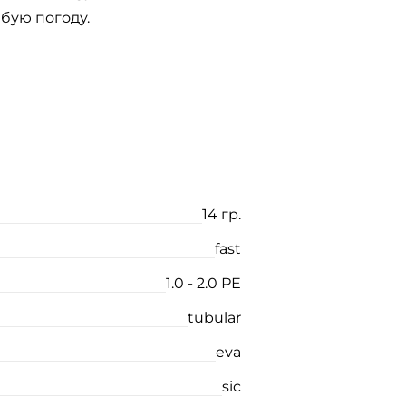
бую погоду.
14 гр.
fast
1.0 - 2.0 РЕ
tubular
eva
sic