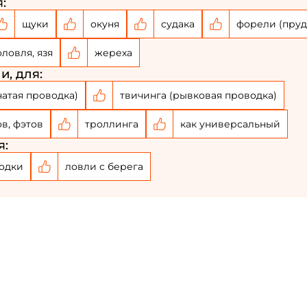
:
щуки
окуня
судака
форели (пруд
оловля, язя
жереха
и, для:
чатая проводка)
твичинга (рывковая проводка)
ов, фэтов
троллинга
как универсальный
я:
одки
ловли с берега