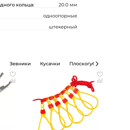
дного кольца:
20.0 мм
одноопорные
штекерный
ы
Зевники
Кусачки
Плоскогубцы
Кошел