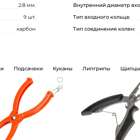
2.8 мм.
Внутренний диаметр вхо
9 шт.
Тип входного кольца:
карбон
Тип соединения колен:
ки
Подсачеки
Куканы
Липгрипы
Щипц
Создать аккаунт
ФИО: *
Email: *