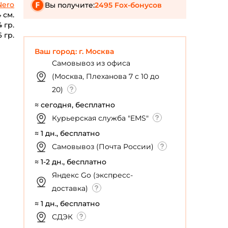
Nero
Вы получите:
2495 Fox-бонусов
 см.
4 гр.
6 гр.
Ваш город: г. Москва
Самовывоз из офиса
(Москва, Плеханова 7 с 10 до
20)
≈ сегодня, бесплатно
Курьерская служба "EMS"
≈ 1 дн., бесплатно
Самовывоз (Почта России)
≈ 1-2 дн., бесплатно
Яндекс Go (экспресс-
доставка)
≈ 1 дн., бесплатно
СДЭК