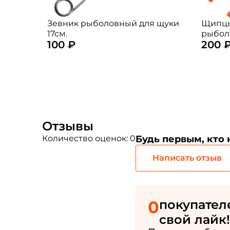
Зевник рыболовный для щуки
Щипцы
17см.
рыбол
100 ₽
200 
(цвет:
Отзывы
Количество оценок: 0
Будь первым, кто
Написать отзыв
0
покупател
свой лайк!