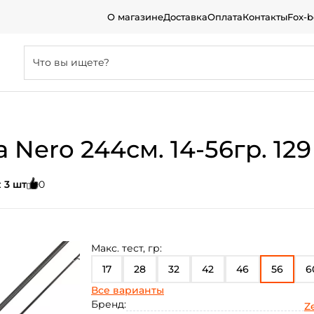
О магазине
Доставка
Оплата
Контакты
Fox-
 Nero 244см. 14-56гр. 129
:
3 шт
0
Макс. тест, гр:
17
28
32
42
46
56
6
Все варианты
70
75
80
88
110
Бренд:
Ze