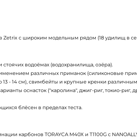
Zetrix с широким модельным рядом (18 удилищ в се
и стоячих водоёмах (водохранилища, озёра).
рименением различных приманок (силиконовые прима
 13 - 14 см), свимбейты и крупные кренки различны
арианты оснасток ("каролина", джиг-риг, токио-риг,
ихся блёсен в пределах теста.
инации карбонов TORAYCA M40X и T1100G с NANOALLY