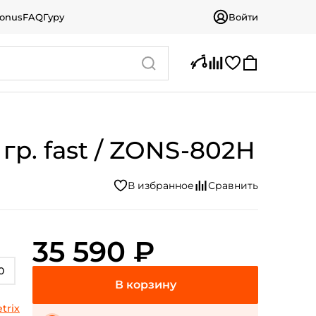
bonus
FAQ
Гуру
Войти
 гр. fast / ZONS-802H
35 590 ₽
0
trix