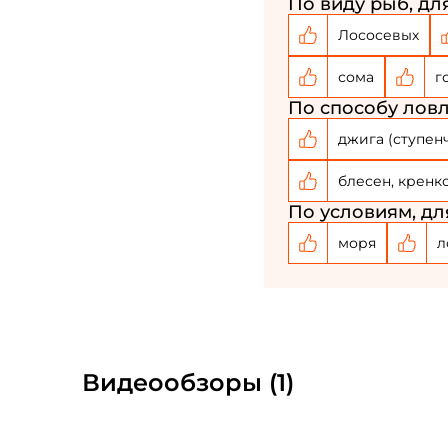
По виду рыб, для
Лососевых
сома
г
По способу ловл
джига (ступен
блесен, кренк
По условиям, дл
моря
л
Видеообзоры (1)