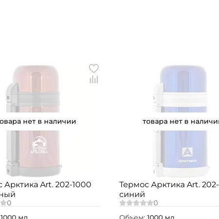
Номер телефона: *
Придумайте пароль: *
Повторите пароль: *
Заполняя данную форму вы соглашаетесь на
обработку
персональных данных
Создать аккаунт
товара нет в наличии
товара нет в наличи
У меня уже есть аккаунт
 Арктика Art. 202-1000
Термос Арктика Art. 202
ный
синий
:
1000 мл.
Объем:
1000 мл.