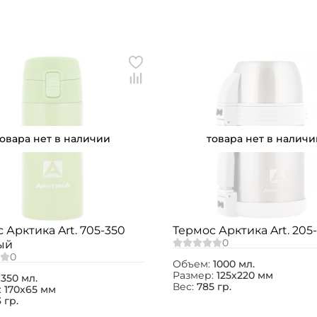
товара нет в наличии
товара нет в наличи
Создать аккаунт
 Арктика Art. 705-350
Термос Арктика Art. 205
ый
ФИО: *
Объем:
1000 мл.
Размер:
125х220 мм
:
350 мл.
Вес:
785 гр.
:
170х65 мм
Email: *
 гр.