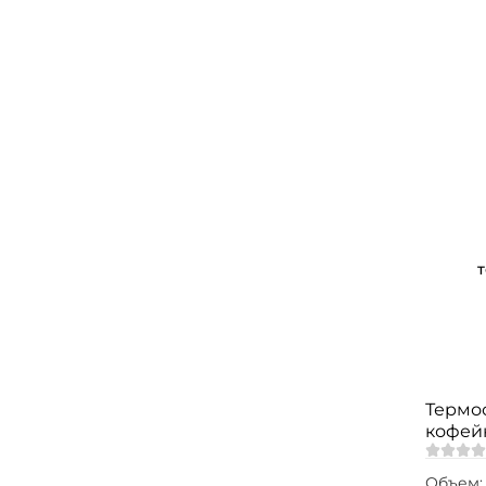
Термос
кофей
Объем