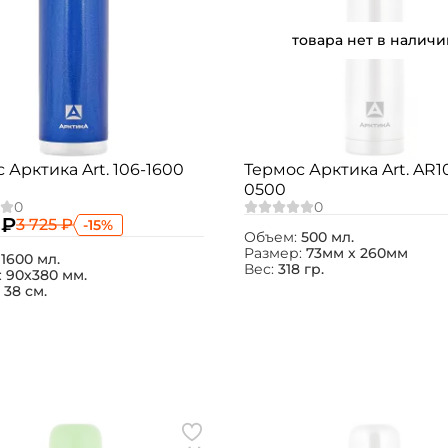
товара нет в наличи
 Арктика Art. 106-1600
Термос Арктика Art. AR10
0500
 ₽
3 725 ₽
-15%
Объем:
500 мл.
Размер:
73мм х 260мм
:
1600 мл.
Вес:
318 гр.
:
90x380 мм.
:
38 см.