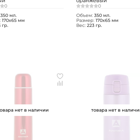
ый
оранжевый
:
350 мл.
Объем:
350 мл.
:
170х65 мм
Размер:
170х65 мм
 гр.
Вес:
223 гр.
товара нет в наличии
товара нет в наличи