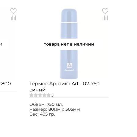
и
товара нет в наличии
- 800
Термос Арктика Art. 102-750
синий
Объем:
750 мл.
Размер:
80мм х 305мм
Вес:
405 гр.