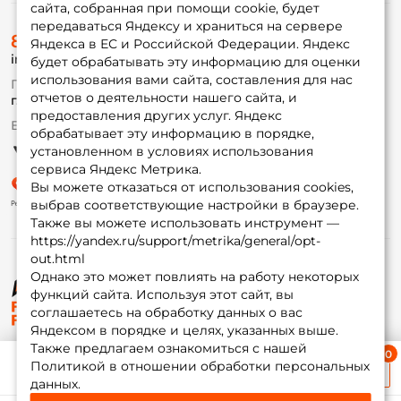
сайта, собранная при помощи cookie, будет
передаваться Яндексу и храниться на сервере
О магазине
8 (495) 532-77-88
Доставка
Яндекса в ЕС и Российской Федерации. Яндекс
info@foxfishing.ru
Оплата
будет обрабатывать эту информацию для оценки
Fox-bonus
использования вами сайта, составления для нас
По вопросам с заказом
Гуру
отчетов о деятельности нашего сайта, и
г. Москва,
ул. Плеханова д.7
предоставления других услуг. Яндекс
Ежедневно 10:00 до 20:00
обрабатывает эту информацию в порядке,
Партнерская программа
установленном в условиях использования
сервиса Яндекс Метрика.
Вы можете отказаться от использования cookies,
выбрав соответствующие настройки в браузере.
Также вы можете использовать инструмент —
https://yandex.ru/support/metrika/general/opt-
out.html
Однако это может повлиять на работу некоторых
функций сайта. Используя этот сайт, вы
© ФоксФишинг, 2009-2026
соглашаетесь на обработку данных о вас
Яндексом в порядке и целях, указанных выше.
Также предлагаем ознакомиться с нашей
Ближайшая доставка
Политикой в отношении обработки персональных
≈ 1 дн.
данных.