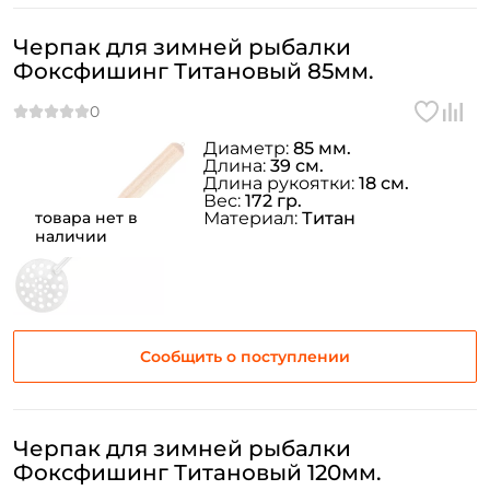
Черпак для зимней рыбалки
Придумайте пароль: *
Фоксфишинг Титановый 85мм.
Повторите пароль: *
Диаметр:
85 мм.
Длина:
39 см.
Заполняя данную форму вы соглашаетесь на обработку
Длина рукоятки:
18 см.
персональных данных
Вес:
172 гр.
товара нет в
Материал:
Титан
Создать аккаунт
наличии
У меня уже есть аккаунт
Сообщить о поступлении
Черпак для зимней рыбалки
Фоксфишинг Титановый 120мм.