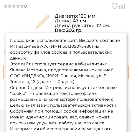
Диаметр:
120 мм.
Длина:
47 см.
Длина рукоятки:
17 см.
Вес:
202 гр.
товара нет в
Материал:
Титан
наличии
Продолжая использовать сайт, Вы даете согласие
ИП Васильев А.А. (ИНН 501305075486) на
обработку файлов cookies и пользовательских
данных.
Этот сайт использует сервис веб-аналитики
Яндекс Метрика, предоставляемый компанией
Сообщить о поступлении
ООО «ЯНДЕКС», 119021, Россия, Москва, ул. Л.
Толстого, 16 (далее — Яндекс).
Сервис Яндекс Метрика использует технологию
“cookie” — небольшие текстовые файлы,
размещаемые на компьютере пользователей с
целью анализа их пользовательской активности.
Собранная при помощи cookie информация не
может идентифицировать вас, однако может
помочь нам улучшить работу нашего сайта.
Информация
Информация об использовании вами данного