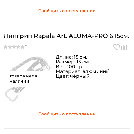
Сообщить о поступлении
Создать аккаунт
Липгрип Rapala Art. ALUMA-PRO 6 15см.
ФИО: *
Email: *
Длина:
15 см.
Размер:
15 см
Вес:
100 гр.
Материал:
алюминий
Номер телефона: *
товара нет в
Цвет:
чёрный
наличии
Придумайте пароль: *
Повторите пароль: *
Сообщить о поступлении
Заполняя данную форму вы соглашаетесь на обработку
персональных данных