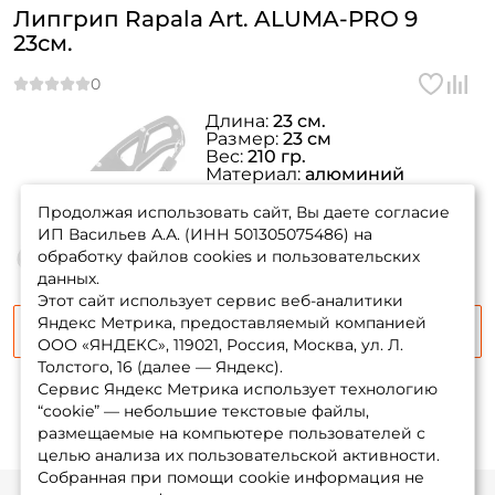
Создать аккаунт
Липгрип Rapala Art. ALUMA-PRO 9
23см.
У меня уже есть аккаунт
Длина:
23 см.
Размер:
23 см
Вес:
210 гр.
Материал:
алюминий
товара нет в
Цвет:
чёрный
наличии
Продолжая использовать сайт, Вы даете согласие
ИП Васильев А.А. (ИНН 501305075486) на
обработку файлов cookies и пользовательских
данных.
Этот сайт использует сервис веб-аналитики
Яндекс Метрика, предоставляемый компанией
Сообщить о поступлении
ООО «ЯНДЕКС», 119021, Россия, Москва, ул. Л.
Толстого, 16 (далее — Яндекс).
Сервис Яндекс Метрика использует технологию
“cookie” — небольшие текстовые файлы,
размещаемые на компьютере пользователей с
целью анализа их пользовательской активности.
Собранная при помощи cookie информация не