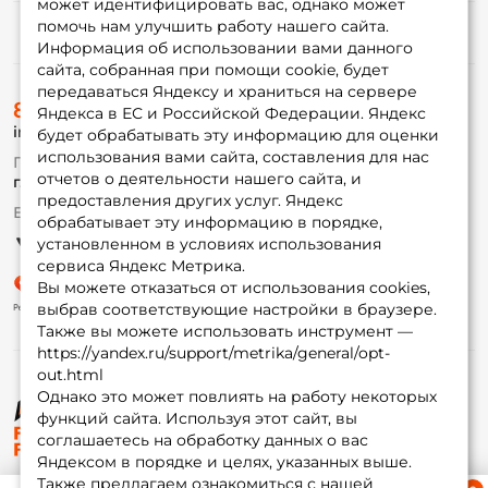
может идентифицировать вас, однако может
помочь нам улучшить работу нашего сайта.
Информация
Информация об использовании вами данного
сайта, собранная при помощи cookie, будет
передаваться Яндексу и храниться на сервере
О магазине
8 (495) 532-77-88
Доставка
Яндекса в ЕС и Российской Федерации. Яндекс
info@foxfishing.ru
Оплата
будет обрабатывать эту информацию для оценки
Fox-bonus
использования вами сайта, составления для нас
По вопросам с заказом
Гуру
отчетов о деятельности нашего сайта, и
г. Москва,
ул. Плеханова д.7
предоставления других услуг. Яндекс
Ежедневно 10:00 до 20:00
обрабатывает эту информацию в порядке,
Партнерская программа
установленном в условиях использования
сервиса Яндекс Метрика.
Вы можете отказаться от использования cookies,
выбрав соответствующие настройки в браузере.
Также вы можете использовать инструмент —
https://yandex.ru/support/metrika/general/opt-
out.html
Однако это может повлиять на работу некоторых
функций сайта. Используя этот сайт, вы
© ФоксФишинг, 2009-2026
соглашаетесь на обработку данных о вас
Яндексом в порядке и целях, указанных выше.
Также предлагаем ознакомиться с нашей