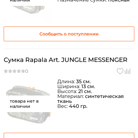
наличии
персональных данных
Создать аккаунт
У меня уже есть аккаунт
Сообщить о поступлении
Сумка Rapala Art. JUNGLE MESSENGER
Длина:
35 см.
Ширина:
13 см.
Высота:
21 см.
Материал:
синтетическая
товара нет в
ткань
Вес:
440 гр.
наличии