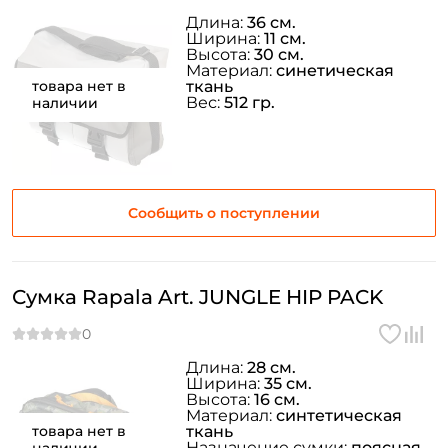
Длина:
36 см.
Ширина:
11 см.
Высота:
30 см.
Создать аккаунт
Материал:
синетическая
товара нет в
ткань
Вес:
512 гр.
наличии
ФИО: *
Сообщить о поступлении
Email: *
Номер телефона: *
Сумка Rapala Art. JUNGLE HIP PACK
Придумайте пароль: *
Длина:
28 см.
Ширина:
35 см.
Повторите пароль: *
Высота:
16 см.
Материал:
синтетическая
товара нет в
ткань
Заполняя данную форму вы соглашаетесь на обработку
Назначение сумки:
поясная