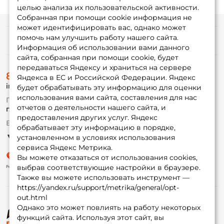
целью анализа их пользовательской активности.
Собранная при помощи cookie информация не
может идентифицировать вас, однако может
помочь нам улучшить работу нашего сайта.
Информация
Информация об использовании вами данного
сайта, собранная при помощи cookie, будет
передаваться Яндексу и храниться на сервере
О магазине
8 (495) 532-77-88
Доставка
Яндекса в ЕС и Российской Федерации. Яндекс
info@foxfishing.ru
Оплата
будет обрабатывать эту информацию для оценки
Fox-bonus
использования вами сайта, составления для нас
По вопросам с заказом
Гуру
отчетов о деятельности нашего сайта, и
г. Москва,
ул. Плеханова д.7
предоставления других услуг. Яндекс
Ежедневно 10:00 до 20:00
обрабатывает эту информацию в порядке,
Партнерская программа
установленном в условиях использования
сервиса Яндекс Метрика.
Вы можете отказаться от использования cookies,
выбрав соответствующие настройки в браузере.
Также вы можете использовать инструмент —
https://yandex.ru/support/metrika/general/opt-
out.html
Однако это может повлиять на работу некоторых
функций сайта. Используя этот сайт, вы
© ФоксФишинг, 2009-2026