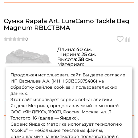
Сумка Rapala Art. LureCamo Tackle Bag
Magnum RBLCTBMA
Длина:
40 см.
Ширина:
25 см.
Высота:
38 см.
Материал:
товара нет в
водонепроницаемая ткань
Вес:
1600 гр.
наличии
Продолжая использовать сайт, Вы даете согласие
ИП Васильев А.А. (ИНН 501305075486) на
обработку файлов cookies и пользовательских
данных.
Этот сайт использует сервис веб-аналитики
Яндекс Метрика, предоставляемый компанией
Сообщить о поступлении
ООО «ЯНДЕКС», 119021, Россия, Москва, ул. Л.
Толстого, 16 (далее — Яндекс).
Сервис Яндекс Метрика использует технологию
“cookie” — небольшие текстовые файлы,
размещаемые на компьютере пользователей с