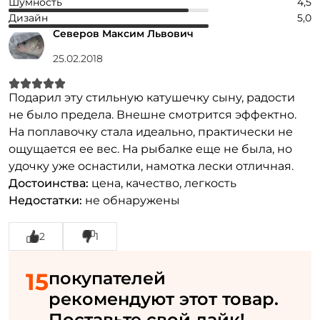
Шумность
4,5
Повторите пароль: *
Дизайн
5,0
Северов Максим Львович
Заполняя данную форму вы соглашаетесь на обработку
персональных данных
25.02.2018
Создать аккаунт
Подарил эту стильную катушечку сыну, радости
не было предела. Внешне смотрится эффектно.
На поплавочку стала идеально, практически не
У меня уже есть аккаунт
ощущается ее вес. На рыбалке еще не была, но
удочку уже оснастили, намотка лески отличная.
Достоинства:
цена, качество, легкость
Недостатки:
не обнаружены
2
1
15
покупателей
рекомендуют этот товар.
Поставьте свой лайк!