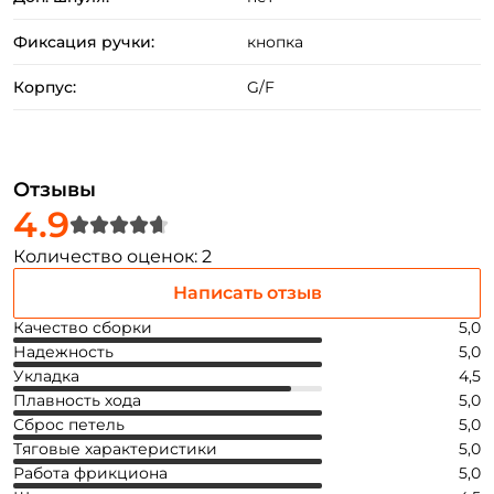
Фиксация ручки:
кнопка
Корпус:
G/F
Создать аккаунт
Отзывы
4.9
ФИО: *
Количество оценок: 2
Написать отзыв
Email: *
Качество сборки
5,0
Надежность
5,0
Укладка
4,5
Номер телефона: *
Плавность хода
5,0
Сброс петель
5,0
Тяговые характеристики
5,0
Придумайте пароль: *
Работа фрикциона
5,0