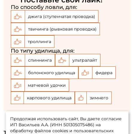
По способу ловли, для:
джига (ступенчатая проводка)
4
твичинга (рывковая проводка)
4
троллинга
2
По типу удилища, для:
спиннинга
ультралайт
4
4
болонского удилища
фидера
4
3
матчевой удочки
3
карпового удилища
зимнего
1
Продолжая использовать сайт, Вы даете согласие
ИП Васильев А.А. (ИНН 501305075486) на
обработку файлов cookies и пользовательских
Товары в подборках