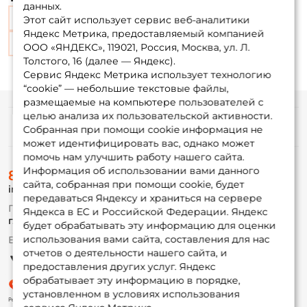
данных.
с передним фрикционом
Для удочки
Этот сайт использует сервис веб-аналитики
Яндекс Метрика, предоставляемый компанией
Бюджетные
для твичинга
ООО «ЯНДЕКС», 119021, Россия, Москва, ул. Л.
Толстого, 16 (далее — Яндекс).
Сервис Яндекс Метрика использует технологию
“cookie” — небольшие текстовые файлы,
размещаемые на компьютере пользователей с
целью анализа их пользовательской активности.
Информация
Собранная при помощи cookie информация не
может идентифицировать вас, однако может
помочь нам улучшить работу нашего сайта.
О магазине
Информация об использовании вами данного
8 (495) 532-77-88
Доставка
сайта, собранная при помощи cookie, будет
info@foxfishing.ru
Оплата
передаваться Яндексу и храниться на сервере
Fox-bonus
По вопросам с заказом
Яндекса в ЕС и Российской Федерации. Яндекс
Гуру
г. Москва,
ул. Плеханова д.7
будет обрабатывать эту информацию для оценки
использования вами сайта, составления для нас
Ежедневно 10:00 до 20:00
Партнерская программа
отчетов о деятельности нашего сайта, и
предоставления других услуг. Яндекс
обрабатывает эту информацию в порядке,
установленном в условиях использования