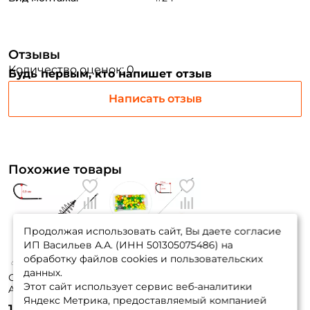
Заполняя данную форму вы соглашаетесь на обработку
персональных данных
Отзывы
Создать аккаунт
Количество оценок: 0
Будь первым, кто напишет отзыв
Написать отзыв
У меня уже есть аккаунт
Похожие товары
Продолжая использовать сайт, Вы даете согласие
ИП Васильев А.А. (ИНН 501305075486) на
обработку файлов cookies и пользовательских
данных.
Оснастка Три Кита
Оснастка Три Кита
Этот сайт использует сервис веб-аналитики
Art. 20гр. 1кр. №6
Art. Убийца
Яндекс Метрика, предоставляемый компанией
толстолоба
115 ₽
285 ₽