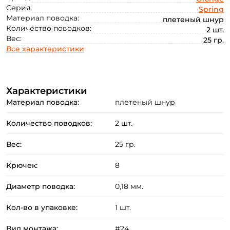
Серия:
Spring
Материал поводка:
плетеный шнур
Количество поводков:
2 шт.
Вес:
25 гр.
Все характеристики
Создать аккаунт
Характеристики
ФИО: *
Материал поводка:
плетеный шнур
Количество поводков:
2 шт.
Email: *
Вес:
25 гр.
Номер телефона: *
Крючек:
8
Диаметр поводка:
0,18 мм.
Придумайте пароль: *
Кол-во в упаковке:
1 шт.
Повторите пароль: *
Вид монтажа:
#24