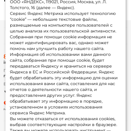
ООО «ЯНДЕКС», 119021, Россия, Москва, ул. Л.
Толстого, 16 (далее — Яндекс).
Сервис Яндекс Метрика использует технологию
“cookie” — небольшие текстовые файлы,
размещаемые на компьютере пользователей с
целью анализа их пользовательской активности.
Информация
Собранная при помощи cookie информация не
может идентифицировать вас, однако может
помочь нам улучшить работу нашего сайта.
О магазине
Информация об использовании вами данного
8 (495) 532-77-88
Доставка
сайта, собранная при помощи cookie, будет
info@foxfishing.ru
Оплата
передаваться Яндексу и храниться на сервере
Fox-bonus
По вопросам с заказом
Яндекса в ЕС и Российской Федерации. Яндекс
Гуру
г. Москва,
ул. Плеханова д.7
будет обрабатывать эту информацию для оценки
использования вами сайта, составления для нас
Ежедневно 10:00 до 20:00
Партнерская программа
отчетов о деятельности нашего сайта, и
предоставления других услуг. Яндекс
обрабатывает эту информацию в порядке,
установленном в условиях использования
сервиса Яндекс Метрика.
Вы можете отказаться от использования cookies,
выбрав соответствующие настройки в браузере.
Также вы можете использовать инструмент —