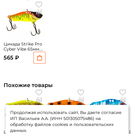
Цикада Strike Pro
Cyber Vibe 65мм.
26гр. #A242S
565 ₽
Похожие товары
Продолжая использовать сайт, Вы даете согласие
ИП Васильев А.А. (ИНН 501305075486) на
обработку файлов cookies и пользовательских
данных.
Цикада Strike Pro
Цикада Strike Pro
Цикада Storm
Ц