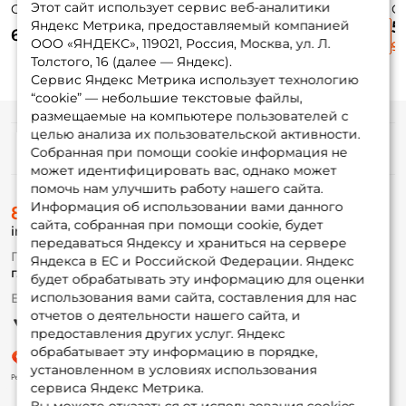
Этот сайт использует сервис веб-аналитики
Cyber Vibe 55мм.
Cyber Vibe 55мм.
Gomoku Ultra
G
17гр. #A190ES
17гр. #C662F
Blade #05 3,5см.
Bl
Яндекс Метрика, предоставляемый компанией
580 ₽
5
600 ₽
610 ₽
5гр. #BLPK
гр
ООО «ЯНДЕКС», 119021, Россия, Москва, ул. Л.
965 ₽
9
Толстого, 16 (далее — Яндекс).
Сервис Яндекс Метрика использует технологию
“cookie” — небольшие текстовые файлы,
размещаемые на компьютере пользователей с
целью анализа их пользовательской активности.
Информация
Собранная при помощи cookie информация не
может идентифицировать вас, однако может
помочь нам улучшить работу нашего сайта.
О магазине
Информация об использовании вами данного
8 (495) 532-77-88
Доставка
сайта, собранная при помощи cookie, будет
info@foxfishing.ru
Оплата
передаваться Яндексу и храниться на сервере
Fox-bonus
По вопросам с заказом
Яндекса в ЕС и Российской Федерации. Яндекс
Гуру
г. Москва,
ул. Плеханова д.7
будет обрабатывать эту информацию для оценки
использования вами сайта, составления для нас
Ежедневно 10:00 до 20:00
Партнерская программа
отчетов о деятельности нашего сайта, и
предоставления других услуг. Яндекс
обрабатывает эту информацию в порядке,
установленном в условиях использования
сервиса Яндекс Метрика.