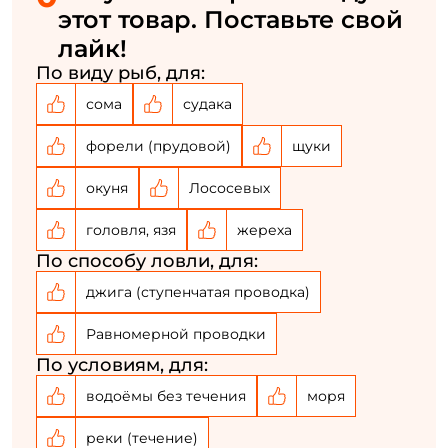
Повторите пароль: *
этот товар. Поставьте свой
лайк!
Заполняя данную форму вы соглашаетесь на обработку
персональных данных
По виду рыб, для:
сома
судака
Создать аккаунт
форели (прудовой)
щуки
У меня уже есть аккаунт
окуня
Лососевых
головля, язя
жереха
По способу ловли, для:
джига (ступенчатая проводка)
Равномерной проводки
По условиям, для:
водоёмы без течения
моря
реки (течение)