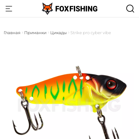
Главная
Приманки
Цикады
Strike pro cyber vibe