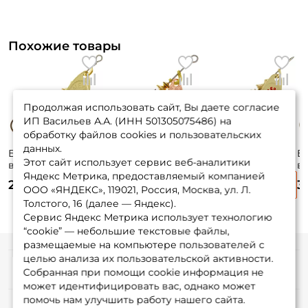
Похожие товары
Продолжая использовать сайт, Вы даете согласие
ИП Васильев А.А. (ИНН 501305075486) на
обработку файлов cookies и пользовательских
данных.
Блесна
Блесна
Блесна
Б
Этот сайт использует сервис веб-аналитики
вращающиеся
вращающиеся
вращающиеся
в
Яндекс Метрика, предоставляемый компанией
Mepps Aglia №2
Mepps Aglia Long
Mepps Comet Pts
Me
260 ₽
300 ₽
320 ₽
3
4,5гр. #G
№0 2,5гр. #C
№1 3,5гр. #Red G
3
ООО «ЯНДЕКС», 119021, Россия, Москва, ул. Л.
Толстого, 16 (далее — Яндекс).
Сервис Яндекс Метрика использует технологию
“cookie” — небольшие текстовые файлы,
размещаемые на компьютере пользователей с
целью анализа их пользовательской активности.
Информация
Собранная при помощи cookie информация не
может идентифицировать вас, однако может
помочь нам улучшить работу нашего сайта.
О магазине