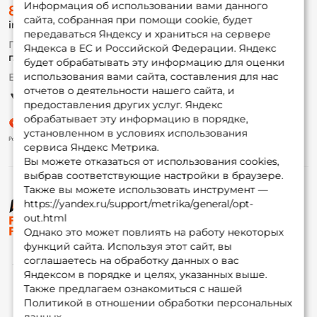
Информация об использовании вами данного
8 (495) 532-77-88
Доставка
сайта, собранная при помощи cookie, будет
info@foxfishing.ru
Оплата
передаваться Яндексу и храниться на сервере
Fox-bonus
По вопросам с заказом
Яндекса в ЕС и Российской Федерации. Яндекс
Гуру
г. Москва,
ул. Плеханова д.7
будет обрабатывать эту информацию для оценки
использования вами сайта, составления для нас
Ежедневно 10:00 до 20:00
Партнерская программа
отчетов о деятельности нашего сайта, и
предоставления других услуг. Яндекс
обрабатывает эту информацию в порядке,
установленном в условиях использования
сервиса Яндекс Метрика.
Вы можете отказаться от использования cookies,
выбрав соответствующие настройки в браузере.
Также вы можете использовать инструмент —
https://yandex.ru/support/metrika/general/opt-
© ФоксФишинг, 2009-2026
out.html
Однако это может повлиять на работу некоторых
функций сайта. Используя этот сайт, вы
соглашаетесь на обработку данных о вас
Яндексом в порядке и целях, указанных выше.
Также предлагаем ознакомиться с нашей
Политикой в отношении обработки персональных