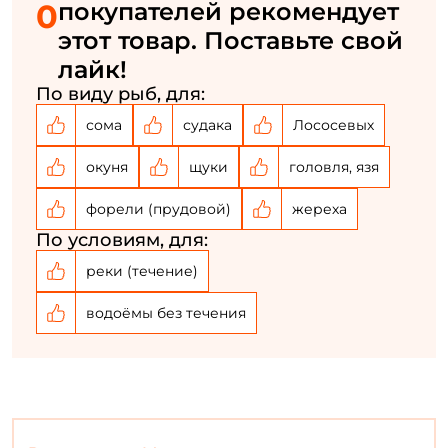
Медный и черный лепестки: эти цвета полностью
Номер телефона: *
0
покупателей рекомендует
исключают мерцание и всякие световые эффекты,
этот товар. Поставьте свой
которые могут беспокоить рыбу. Рекомендуется
лайк!
Придумайте пароль: *
использовать при очень резком дневном свете и в
По виду рыб, для:
прозрачной воде.
сома
судака
Лососевых
Повторите пароль: *
Заполняя данную форму вы соглашаетесь на обработку
окуня
щуки
головля, язя
персональных данных
форели (прудовой)
жереха
Создать аккаунт
По условиям, для:
реки (течение)
У меня уже есть аккаунт
водоёмы без течения