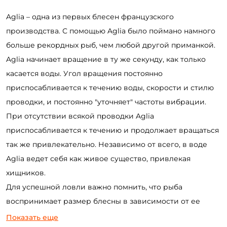
Aglia – одна из первых блесен французского
производства. С помощью Aglia было поймано намного
больше рекордных рыб, чем любой другой приманкой.
Aglia начинает вращение в ту же секунду, как только
касается воды. Угол вращения постоянно
приспосабливается к течению воды, скорости и стилю
проводки, и постоянно "уточняет" частоты вибрации.
При отсутствии всякой проводки Aglia
приспосабливается к течению и продолжает вращаться
так же привлекательно. Независимо от всего, в воде
Aglia ведет себя как живое существо, привлекая
хищников.
Для успешной ловли важно помнить, что рыба
воспринимает размер блесны в зависимости от ее
расцветки. Однотонные блесны рыбе кажутся меньше,
Показать еще