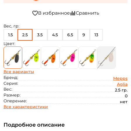
Вес, гр:
1.5
2.5
3.5
4.5
6.5
9
13
Цвет:
Все варианты
Бренд:
Mepps
Серия:
Aglia
Вес:
2.5 гр.
Размер:
0
Оперение:
нет
Все характеристики
Подробное описание