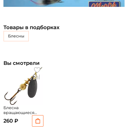
Товары в подборках
блесны
Вы смотрели
Блесна
вращающиеся
Mepps Aglia №0
260 ₽
2,5гр. #BL