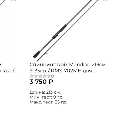
k
Спиннинг Roix Meridian 213см.
 fast /
9-35гр. / RMS-702MH для
джига, воблеров и блесен
3 750 ₽
Длина:
213 см.
Мин. тест:
9 гр.
Макс. тест:
35 гр.