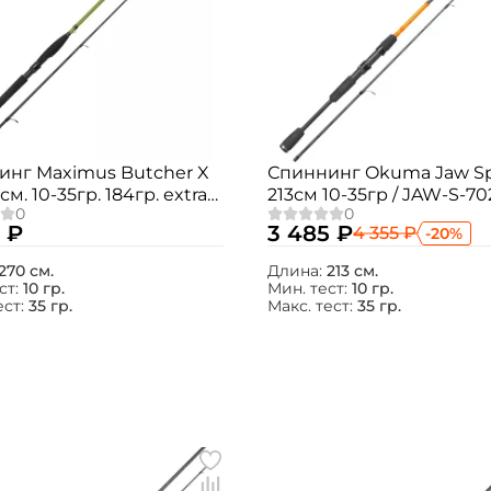
инг Maximus Butcher X
Спиннинг Okuma Jaw S
см. 10-35гр. 184гр. extra
213см 10-35гр / JAW-S-7
 MJSSBX27M
 ₽
3 485 ₽
4 355 ₽
-20%
270 см.
Длина:
213 см.
ст:
10 гр.
Мин. тест:
10 гр.
ест:
35 гр.
Макс. тест:
35 гр.
Создать аккаунт
ФИО: *
Email: *