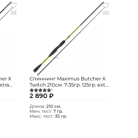
er X
Спиннинг Maximus Butcher X
xtra
Twitch 210см. 7-35гр. 125гр. extra
fast / MTSBX21M
2 890 ₽
Длина:
210 см.
Мин. тест:
7 гр.
Макс. тест:
35 гр.