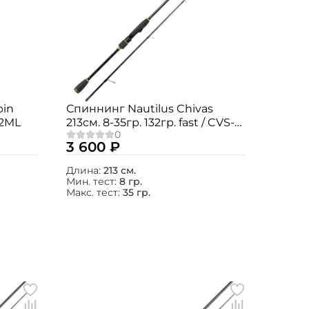
pin
Спиннинг Nautilus Chivas
02ML
213см. 8-35гр. 132гр. fast / CVS-
702MMH
3 600 ₽
Длина:
213 см.
Мин. тест:
8 гр.
Макс. тест:
35 гр.