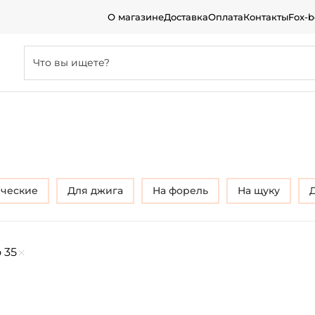
О магазине
Доставка
Оплата
Контакты
Fox-
ические
Для джига
на форель
На щуку
о 35