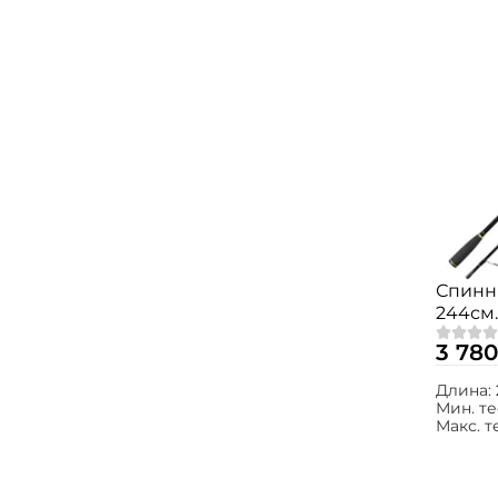
Спинни
244см. 
802M
3 780
Длина:
Мин. те
Макс. т