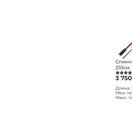
Спинни
210см. 
NSHS-
3 750
Длина:
Мин. те
Макс. т