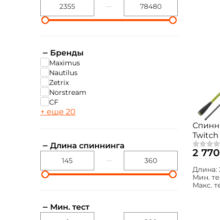
Бренды
Maximus
Nautilus
Zetrix
Norstream
CF
+ еще 20
Спинн
Twitch 
extra 
Длина спиннинга
2 770
Длина:
Мин. те
Макс. т
Мин. тест