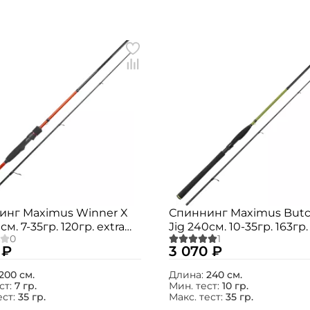
инг Maximus Winner X
Спиннинг Maximus Butc
м. 7-35гр. 120гр. extra
Jig 240см. 10-35гр. 163гр.
 MTSWX20M
fast / MJSSBX24M
 ₽
3 070 ₽
200 см.
Длина:
240 см.
ст:
7 гр.
Мин. тест:
10 гр.
ест:
35 гр.
Макс. тест:
35 гр.