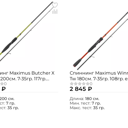
инг Maximus Butcher X
Спиннинг Maximus Winn
200см. 7-35гр. 117гр.
Tw 180см. 7-35гр. 108гр. e
fast / MTSBX20M
fast / MTSWX18M
 ₽
2 845 ₽
200 см.
Длина:
180 см.
ст:
7 гр.
Мин. тест:
7 гр.
ест:
35 гр.
Макс. тест:
35 гр.