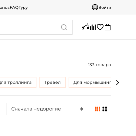
bonus
FAQ
Гуру
Войти
133 товара
Для троллинга
Тревел
Для мормышинга
Сп
Сначала недорогие