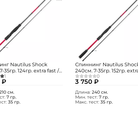
Номер телефона: *
Придумайте пароль: *
Повторите пароль: *
Заполняя данную форму вы соглашаетесь на
обработку
персональных данных
нг Nautilus Shock
Спиннинг Nautilus Shoc
7-35гр. 124гр. extra fast /
240см. 7-35гр. 152гр. extra
Создать аккаунт
702MH
NSHS-802MH
 ₽
3 750 ₽
У меня уже есть аккаунт
210 см.
Длина:
240 см.
ст:
7 гр.
Мин. тест:
7 гр.
ест:
35 гр.
Макс. тест:
35 гр.