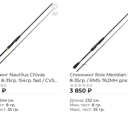
нг Nautilus Chivas
Спиннинг Roix Meridian 
8-35гр. 154гр. fast / CVS-
8-35гр. / RMS-762MH для
MH
воблеров и блесен
 ₽
3 850 ₽
244 см.
Длина:
232 см.
ст:
8 гр.
Мин. тест:
8 гр.
ест:
35 гр.
Макс. тест:
35 гр.