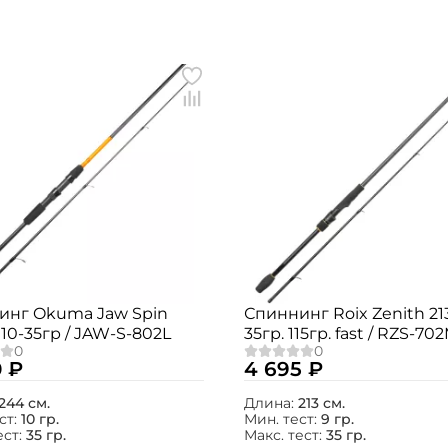
инг Okuma Jaw Spin
Спиннинг Roix Zenith 213
10-35гр / JAW-S-802L
35гр. 115гр. fast / RZS-7
0 ₽
4 695 ₽
244 см.
Длина:
213 см.
ст:
10 гр.
Мин. тест:
9 гр.
ест:
35 гр.
Макс. тест:
35 гр.