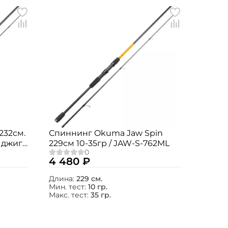
232см.
Спиннинг Okuma Jaw Spin
 джига,
229см 10-35гр / JAW-S-762ML
4 480 ₽
Длина:
229 см.
Мин. тест:
10 гр.
Макс. тест:
35 гр.