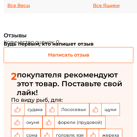
аккуратной и точной сборкой.
Все Весы
Все Ящики
Email: *
Номер телефона: *
Отзывы
Количество оценок: 0
Будь первым, кто напишет отзыв
Придумайте пароль: *
Написать отзыв
Повторите пароль: *
2
покупателя рекомендуют
Заполняя данную форму вы соглашаетесь на обработку
персональных данных
этот товар. Поставьте свой
лайк!
Создать аккаунт
По виду рыб, для:
судака
Лососевых
щуки
1
У меня уже есть аккаунт
окуня
форели (прудовой)
сома
головля, язя
жереха