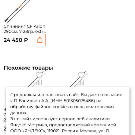
Спиннинг CF Arion
290см. 7-28гр. extra
fast / ASR962MT
24 450 ₽
Похожие товары
Продолжая использовать сайт, Вы даете согласие
ИП Васильев А.А. (ИНН 501305075486) на
обработку файлов cookies и пользовательских
данных.
Спиннинг CF Arion
Спиннинг CF Arion
Этот сайт использует сервис веб-аналитики
290см. 5-21гр. 110
290см. 7-28гр. 113
Яндекс Метрика, предоставляемый компанией
гр. extra fast/
гр. extra fast/
23 400 ₽
24 300 ₽
ASRE962MLT
ASRE962MT
ООО «ЯНДЕКС», 119021, Россия, Москва, ул. Л.