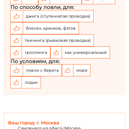
По способу ловли, для:
джига (ступенчатая проводка)
1
блесен, кренков, фэтов
1
твичинга (рывковая проводка)
троллинга
как универсальный
По условиям, для:
ловли с берега
моря
1
лодки
Ваш город: г. Москва
Самовывоз из офиса (Москва,