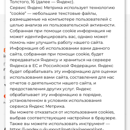
Толстого, 16 (далее — Яндекс).
Сервис Яндекс Метрика использует технологию
“cookie” — небольшие текстовые файлы,
размещаемые на компьютере пользователей с
целью анализа их пользовательской активности.
Информация
Собранная при помощи cookie информация не
может идентифицировать вас, однако может
помочь нам улучшить работу нашего сайта.
О магазине
Информация об использовании вами данного
8 (495) 532-77-88
Доставка
сайта, собранная при помощи cookie, будет
info@foxfishing.ru
Оплата
передаваться Яндексу и храниться на сервере
Fox-bonus
По вопросам с заказом
Яндекса в ЕС и Российской Федерации. Яндекс
Гуру
г. Москва,
ул. Плеханова д.7
будет обрабатывать эту информацию для оценки
использования вами сайта, составления для нас
Ежедневно 10:00 до 20:00
Партнерская программа
отчетов о деятельности нашего сайта, и
предоставления других услуг. Яндекс
обрабатывает эту информацию в порядке,
установленном в условиях использования
сервиса Яндекс Метрика.
Вы можете отказаться от использования cookies,
выбрав соответствующие настройки в браузере.
Также вы можете использовать инструмент —
https://yandex.ru/support/metrika/general/opt-