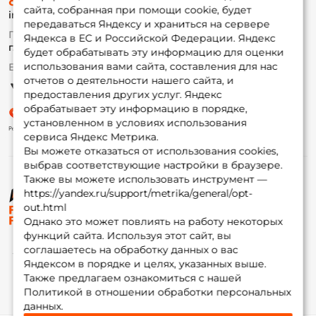
8 (495) 532-77-88
Доставка
сайта, собранная при помощи cookie, будет
info@foxfishing.ru
Оплата
передаваться Яндексу и храниться на сервере
Fox-bonus
По вопросам с заказом
Яндекса в ЕС и Российской Федерации. Яндекс
Гуру
г. Москва,
ул. Плеханова д.7
будет обрабатывать эту информацию для оценки
использования вами сайта, составления для нас
Ежедневно 10:00 до 20:00
Партнерская программа
отчетов о деятельности нашего сайта, и
предоставления других услуг. Яндекс
обрабатывает эту информацию в порядке,
установленном в условиях использования
сервиса Яндекс Метрика.
Вы можете отказаться от использования cookies,
выбрав соответствующие настройки в браузере.
Также вы можете использовать инструмент —
https://yandex.ru/support/metrika/general/opt-
© ФоксФишинг, 2009-2026
out.html
Однако это может повлиять на работу некоторых
функций сайта. Используя этот сайт, вы
соглашаетесь на обработку данных о вас
Яндексом в порядке и целях, указанных выше.
Также предлагаем ознакомиться с нашей
Политикой в отношении обработки персональных
данных.