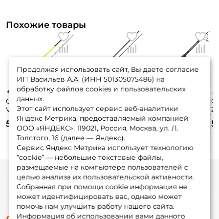
Похожие товары
Продолжая использовать сайт, Вы даете согласие
ИП Васильев А.А. (ИНН 501305075486) на
обработку файлов cookies и пользовательских
данных.
Спиннинг Maximus
Спиннинг Maximus
Спиннинг Okuma
С
Этот сайт использует сервис веб-аналитики
Villain 270см. 20-
Indigo 270см. 10-
Wave Power Tele
Zi
60гр. 242гр. fast /
42гр. 182гр. fast /
Spin 907M 274 см.
35
Яндекс Метрика, предоставляемый компанией
5 085 ₽
4 200 ₽
4 580 ₽
5
MSVI27H
MSIN27MH
20-50 гр.
M
ООО «ЯНДЕКС», 119021, Россия, Москва, ул. Л.
Толстого, 16 (далее — Яндекс).
Сервис Яндекс Метрика использует технологию
“cookie” — небольшие текстовые файлы,
размещаемые на компьютере пользователей с
целью анализа их пользовательской активности.
Информация
Собранная при помощи cookie информация не
может идентифицировать вас, однако может
помочь нам улучшить работу нашего сайта.
О магазине
Информация об использовании вами данного