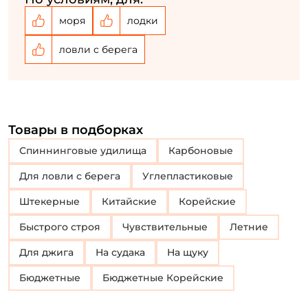
моря
лодки
ловли с берега
Товары в подборках
Спиннинговые удилища
Карбоновые
Для ловли с берега
Углепластиковые
Штекерные
Китайские
Корейские
Быстрого строя
Чувствительные
Летние
Для джига
На судака
На щуку
Бюджетные
Бюджетные Корейские