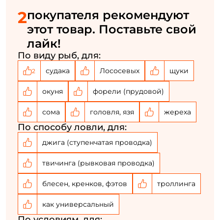
2
покупателя рекомендуют
этот товар. Поставьте свой
лайк!
По виду рыб, для:
судака
Лососевых
щуки
2
окуня
форели (прудовой)
сома
головля, язя
жереха
По способу ловли, для:
джига (ступенчатая проводка)
твичинга (рывковая проводка)
блесен, кренков, фэтов
троллинга
как универсальный
По условиям, для: