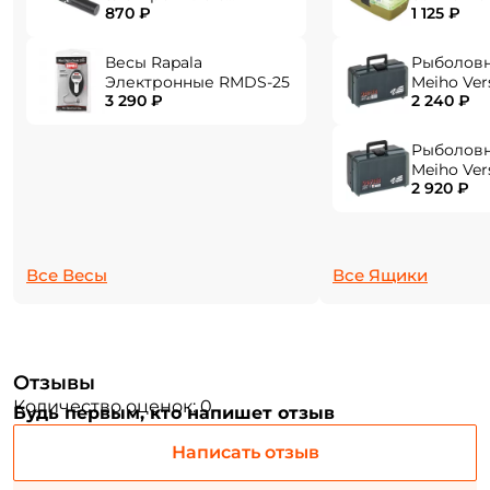
870 ₽
1 125 ₽
фонарем EPHN-40
Весы Rapala
Рыболов
Придумайте пароль: *
Электронные RMDS-25
Meiho Ver
3 290 ₽
2 240 ₽
284x180x1
Повторите пароль: *
Рыболов
Meiho Ver
Заполняя данную форму вы соглашаетесь на обработку
2 920 ₽
310x214x1
персональных данных
Создать аккаунт
Все Весы
Все Ящики
У меня уже есть аккаунт
Отзывы
Количество оценок: 0
Будь первым, кто напишет отзыв
Написать отзыв