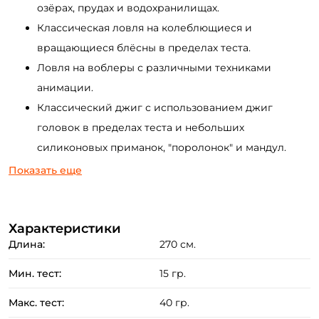
озёрах, прудах и водохранилищах.
Классическая ловля на колеблющиеся и
вращающиеся блёсны в пределах теста.
Ловля на воблеры с различными техниками
анимации.
Классический джиг с использованием джиг
головок в пределах теста и небольших
силиконовых приманок, "поролонок" и мандул.
Рыбалка с применением различных разнесенных и
Показать еще
поводковых оснасток.
Охота на жереха с использованием компактных
Характеристики
дальнобойных приманок (пилькеры, девоны и др.).
Длина:
270 см.
Преимущества:
Мин. тест:
15 гр.
Бланк удилища изготовлен из лёгкого,но очень
Макс. тест:
40 гр.
прочного карбона марки IMF .