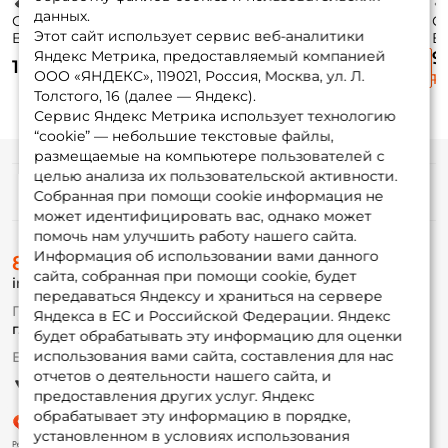
данных.
Спиннинг Zemex
Спиннинг Daiwa
Спиннинг Daiwa
С
Этот сайт использует сервис веб-аналитики
Buriza 274см. 12-
Exceler 274см. 7-
Exceler 274см. 10-
Ex
45гр. 151гр. fast /
28гр. 170гр. fast /
40гр. 180гр. fast /
50
Яндекс Метрика, предоставляемый компанией
10 255 ₽
10 785 ₽
9
10 750 ₽
902H
902MLFS
902MFS
9
ООО «ЯНДЕКС», 119021, Россия, Москва, ул. Л.
13 670 ₽
14 380 ₽
12
Толстого, 16 (далее — Яндекс).
Сервис Яндекс Метрика использует технологию
“cookie” — небольшие текстовые файлы,
размещаемые на компьютере пользователей с
целью анализа их пользовательской активности.
Информация
Собранная при помощи cookie информация не
может идентифицировать вас, однако может
помочь нам улучшить работу нашего сайта.
О магазине
Информация об использовании вами данного
8 (495) 532-77-88
Доставка
сайта, собранная при помощи cookie, будет
info@foxfishing.ru
Оплата
передаваться Яндексу и храниться на сервере
Fox-bonus
По вопросам с заказом
Яндекса в ЕС и Российской Федерации. Яндекс
Гуру
г. Москва,
ул. Плеханова д.7
будет обрабатывать эту информацию для оценки
использования вами сайта, составления для нас
Ежедневно 10:00 до 20:00
Партнерская программа
отчетов о деятельности нашего сайта, и
предоставления других услуг. Яндекс
обрабатывает эту информацию в порядке,
установленном в условиях использования