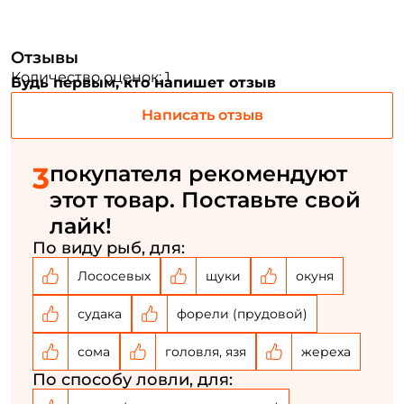
Повторите пароль: *
Отзывы
Заполняя данную форму вы соглашаетесь на обработку
персональных данных
Количество оценок: 1
Будь первым, кто напишет отзыв
Создать аккаунт
Написать отзыв
3
покупателя рекомендуют
У меня уже есть аккаунт
этот товар. Поставьте свой
лайк!
По виду рыб, для:
Лососевых
щуки
окуня
судака
форели (прудовой)
сома
головля, язя
жереха
По способу ловли, для: