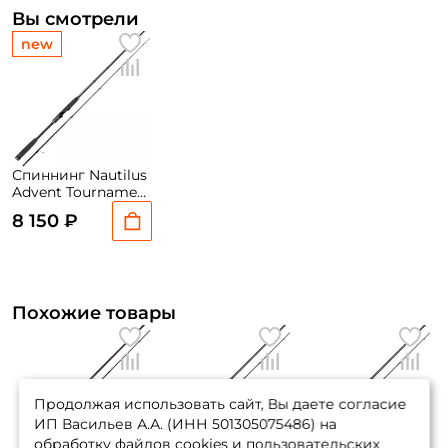
Вы смотрели
new
Спиннинг Nautilus
Advent Tournament
NADT-902M 274см
8 150 ₽
7-35гр NEW
Похожие товары
Продолжая использовать сайт, Вы даете согласие
ИП Васильев А.А. (ИНН 501305075486) на
обработку файлов cookies и пользовательских