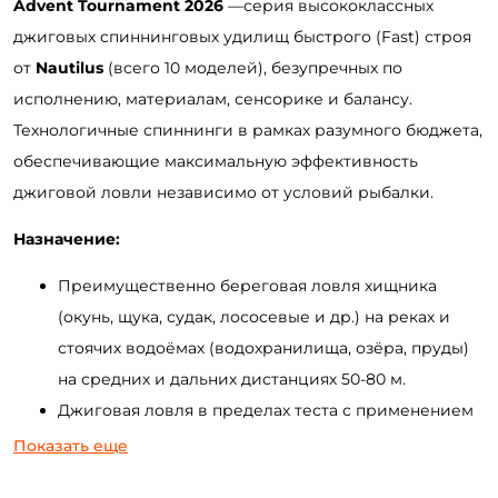
Advent Tournament 2026
—серия высококлассных
джиговых спиннинговых удилищ быстрого (Fast) строя
от
Nautilus
(всего 10 моделей), безупречных по
исполнению, материалам, сенсорике и балансу.
Технологичные спиннинги в рамках разумного бюджета,
обеспечивающие максимальную эффективность
джиговой ловли независимо от условий рыбалки.
Назначение
:
Преимущественно береговая ловля хищника
(окунь, щука, судак, лососевые и др.) на реках и
стоячих водоёмах (водохранилища, озёра, пруды)
на средних и дальних дистанциях 50-80 м.
Джиговая ловля в пределах теста с применением
различных приманок до 6-7 дюймов (силиконовые
Показать еще
приманки, поролоновые рыбки, мандулы и др).