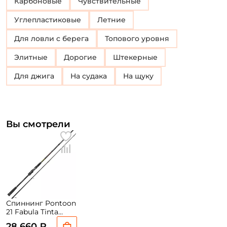
Карбоновые
Чувствительные
Углепластиковые
Летние
Для ловли с берега
Топового уровня
Элитные
Дорогие
Штекерные
Для джига
На судака
На щуку
Вы смотрели
Спиннинг Pontoon
21 Fabula Tinta
259см. 8-36гр.
28 660 ₽