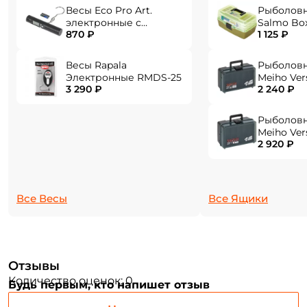
Весы Eco Pro Art.
Рыболов
электронные с
Salmo Bo
870 ₽
1 125 ₽
фонарем EPHN-40
Весы Rapala
Рыболов
Электронные RMDS-25
Meiho Ver
3 290 ₽
2 240 ₽
284x180x1
Рыболов
Meiho Ver
2 920 ₽
310x214x1
Все Весы
Все Ящики
Отзывы
Количество оценок: 0
Будь первым, кто напишет отзыв