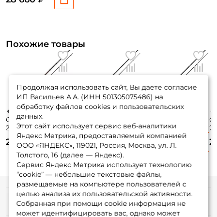
141гр. fast /
FBS862MH+F
Похожие товары
Продолжая использовать сайт, Вы даете согласие
ИП Васильев А.А. (ИНН 501305075486) на
обработку файлов cookies и пользовательских
данных.
Спиннинг Pontoon
Спиннинг Major
Спиннинг Zetrix
С
Этот сайт использует сервис веб-аналитики
21 Fabula Tinta
Craft Grand Soul
Orsa Nero 267см.
21
Яндекс Метрика, предоставляемый компанией
259см. 14-56гр.
259см. 7-28гр.
16-60гр. 140гр. Fast
25
29 685 ₽
39 890 ₽
36 650 ₽
2
165гр. fast /
115гр. fast / GRS-
/ ZONS-892H
/
ООО «ЯНДЕКС», 119021, Россия, Москва, ул. Л.
FBS862HF
862M
Толстого, 16 (далее — Яндекс).
Сервис Яндекс Метрика использует технологию
“cookie” — небольшие текстовые файлы,
размещаемые на компьютере пользователей с
целью анализа их пользовательской активности.
Информация
Собранная при помощи cookie информация не
может идентифицировать вас, однако может