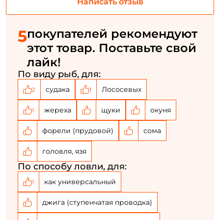
Написать отзыв
Создать аккаунт
5
покупателей рекомендуют
этот товар. Поставьте свой
лайк!
ФИО: *
По виду рыб, для:
судака
Лососевых
Email: *
2
1
жереха
щуки
окуня
1
Номер телефона: *
форели (прудовой)
сома
Придумайте пароль: *
головля, язя
По способу ловли, для:
Повторите пароль: *
как универсальный
1
Заполняя данную форму вы соглашаетесь на обработку
джига (ступенчатая проводка)
персональных данных