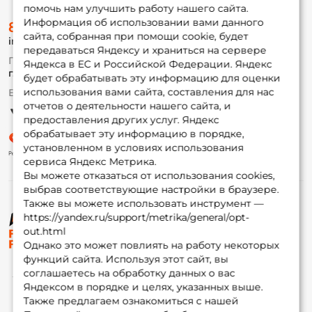
помочь нам улучшить работу нашего сайта.
О магазине
Информация об использовании вами данного
8 (495) 532-77-88
Доставка
сайта, собранная при помощи cookie, будет
info@foxfishing.ru
Оплата
передаваться Яндексу и храниться на сервере
Fox-bonus
По вопросам с заказом
Яндекса в ЕС и Российской Федерации. Яндекс
Гуру
г. Москва,
ул. Плеханова д.7
будет обрабатывать эту информацию для оценки
использования вами сайта, составления для нас
Ежедневно 10:00 до 20:00
Партнерская программа
отчетов о деятельности нашего сайта, и
предоставления других услуг. Яндекс
обрабатывает эту информацию в порядке,
установленном в условиях использования
сервиса Яндекс Метрика.
Вы можете отказаться от использования cookies,
выбрав соответствующие настройки в браузере.
Также вы можете использовать инструмент —
https://yandex.ru/support/metrika/general/opt-
© ФоксФишинг, 2009-2026
out.html
Однако это может повлиять на работу некоторых
функций сайта. Используя этот сайт, вы
соглашаетесь на обработку данных о вас
Яндексом в порядке и целях, указанных выше.
Также предлагаем ознакомиться с нашей