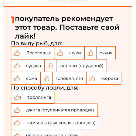
Создать аккаунт
1
покупатель рекомендует
этот товар. Поставьте свой
лайк!
ФИО: *
По виду рыб, для:
Лососевых
щуки
окуня
Email: *
судака
форели (прудовой)
Номер телефона: *
сома
головля, язя
жереха
По способу ловли, для:
Придумайте пароль: *
троллинга
1
Повторите пароль: *
джига (ступенчатая проводка)
Заполняя данную форму вы соглашаетесь на обработку
твичинга (рывковая проводка)
персональных данных
блесен, кренков, фэтов