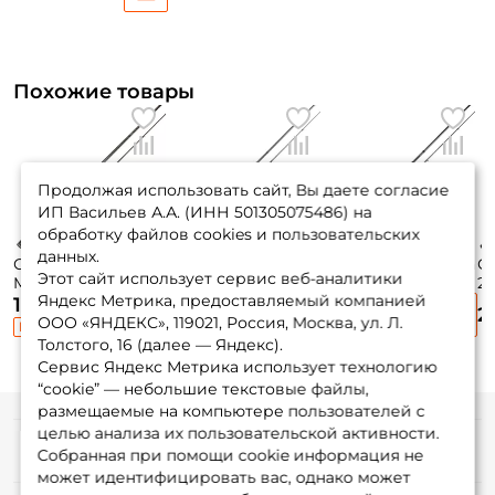
Похожие товары
Продолжая использовать сайт, Вы даете согласие
ИП Васильев А.А. (ИНН 501305075486) на
обработку файлов cookies и пользовательских
данных.
Спиннинг Maximus
Спиннинг CF Arion
Спиннинг CF Arion
С
Этот сайт использует сервис веб-аналитики
Mescalito 244см.
252см. 3-15гр. 84гр.
252см. 3-15гр. 88гр.
24
Яндекс Метрика, предоставляемый компанией
10-42гр. 148гр.
extra fast /
extra fast /
ex
19 530 ₽
19 830 ₽
19 400 ₽
2
extra fast /
ASR832LS
ASRE832LS
A
ООО «ЯНДЕКС», 119021, Россия, Москва, ул. Л.
КЕШБЭК 30%
MJSSME802MH
Толстого, 16 (далее — Яндекс).
Сервис Яндекс Метрика использует технологию
“cookie” — небольшие текстовые файлы,
размещаемые на компьютере пользователей с
целью анализа их пользовательской активности.
Информация
Собранная при помощи cookie информация не
может идентифицировать вас, однако может