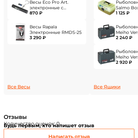
Весы Eco Pro Art.
Рыболов
электронные с
Salmo Bo
870 ₽
1 125 ₽
фонарем EPHN-40
Весы Rapala
Рыболов
Электронные RMDS-25
Meiho Ver
3 290 ₽
2 240 ₽
284x180x1
Рыболов
Meiho Ver
2 920 ₽
310x214x1
Все Весы
Все Ящики
Отзывы
Количество оценок: 0
Будь первым, кто напишет отзыв
Написать отзыв