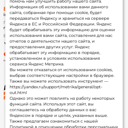
помочь нам улучшить работу нашего сайта.
О магазине
Информация об использовании вами данного
8 (495) 532-77-88
Доставка
сайта, собранная при помощи cookie, будет
info@foxfishing.ru
Оплата
передаваться Яндексу и храниться на сервере
Fox-bonus
По вопросам с заказом
Яндекса в ЕС и Российской Федерации. Яндекс
Гуру
г. Москва,
ул. Плеханова д.7
будет обрабатывать эту информацию для оценки
использования вами сайта, составления для нас
Ежедневно 10:00 до 20:00
Партнерская программа
отчетов о деятельности нашего сайта, и
предоставления других услуг. Яндекс
обрабатывает эту информацию в порядке,
установленном в условиях использования
сервиса Яндекс Метрика.
Вы можете отказаться от использования cookies,
выбрав соответствующие настройки в браузере.
Также вы можете использовать инструмент —
https://yandex.ru/support/metrika/general/opt-
© ФоксФишинг, 2009-2026
out.html
Однако это может повлиять на работу некоторых
функций сайта. Используя этот сайт, вы
соглашаетесь на обработку данных о вас
Яндексом в порядке и целях, указанных выше.
Также предлагаем ознакомиться с нашей
Политикой в отношении обработки персональных