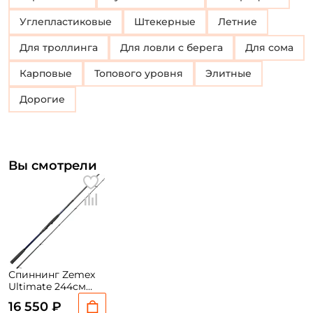
Углепластиковые
Штекерные
Летние
Для троллинга
Для ловли с берега
для сома
Карповые
Топового уровня
Элитные
Дорогие
Вы смотрели
Спиннинг Zemex
Ultimate 244см
max 180гр extra
16 550 ₽
fast