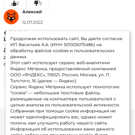
2
2
Алексей
12.07.2022
Шпуля Ryobi Virtus 2000
Продолжая использовать сайт, Вы даете согласие
ИП Васильев А.А. (ИНН 501305075486) на
Достоинства:
Подошла как родная. Никаких
обработку файлов cookies и пользовательских
данных.
дефектов нет. Отправили быстро, доставка
Этот сайт использует сервис веб-аналитики
почтой до Нижегородской области 3 дня.
Яндекс Метрика, предоставляемый компанией
ООО «ЯНДЕКС», 119021, Россия, Москва, ул. Л.
1
2
Толстого, 16 (далее — Яндекс).
Сервис Яндекс Метрика использует технологию
“cookie” — небольшие текстовые файлы,
размещаемые на компьютере пользователей с
целью анализа их пользовательской активности.
Собранная при помощи cookie информация не
может идентифицировать вас, однако может
помочь нам улучшить работу нашего сайта.
Информация
Информация об использовании вами данного