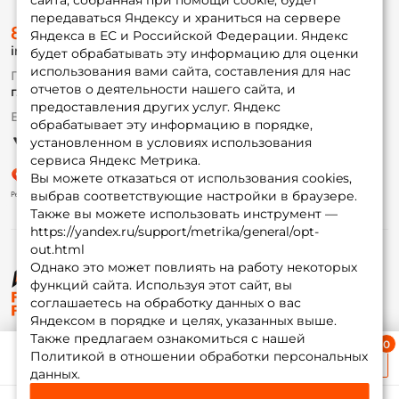
сайта, собранная при помощи cookie, будет
передаваться Яндексу и храниться на сервере
О магазине
8 (495) 532-77-88
Доставка
Яндекса в ЕС и Российской Федерации. Яндекс
info@foxfishing.ru
Оплата
будет обрабатывать эту информацию для оценки
Fox-bonus
использования вами сайта, составления для нас
По вопросам с заказом
Гуру
отчетов о деятельности нашего сайта, и
г. Москва,
ул. Плеханова д.7
предоставления других услуг. Яндекс
Ежедневно 10:00 до 20:00
обрабатывает эту информацию в порядке,
Партнерская программа
установленном в условиях использования
сервиса Яндекс Метрика.
Вы можете отказаться от использования cookies,
выбрав соответствующие настройки в браузере.
Также вы можете использовать инструмент —
https://yandex.ru/support/metrika/general/opt-
out.html
Однако это может повлиять на работу некоторых
функций сайта. Используя этот сайт, вы
© ФоксФишинг, 2009-2026
соглашаетесь на обработку данных о вас
Яндексом в порядке и целях, указанных выше.
Также предлагаем ознакомиться с нашей
Ближайшая доставка
Политикой в отношении обработки персональных
≈ 1 дн.
данных.