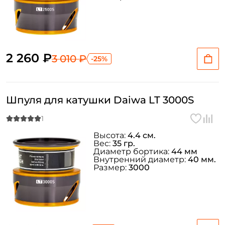
Придумайте пароль: *
2 260 ₽
Повторите пароль: *
3 010 ₽
-25%
Заполняя данную форму вы соглашаетесь на обработку
персональных данных
Шпуля для катушки Daiwa LT 3000S
Создать аккаунт
Высота:
4.4 см.
У меня уже есть аккаунт
Вес:
35 гр.
Диаметр бортика:
44 мм
Внутренний диаметр:
40 мм.
Размер:
3000