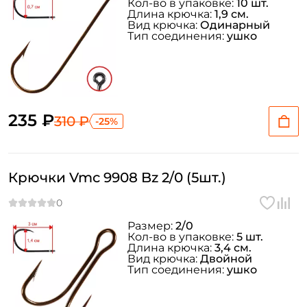
Кол-во в упаковке:
10 шт.
Длина крючка:
1,9 см.
Вид крючка:
Одинарный
Email: *
Тип соединения:
ушко
Номер телефона: *
Придумайте пароль: *
235 ₽
310 ₽
-25%
Повторите пароль: *
Крючки Vmc 9908 Bz 2/0 (5шт.)
Заполняя данную форму вы соглашаетесь на обработку
персональных данных
Создать аккаунт
Размер:
2/0
Кол-во в упаковке:
5 шт.
Длина крючка:
3,4 см.
Вид крючка:
Двойной
У меня уже есть аккаунт
Тип соединения:
ушко