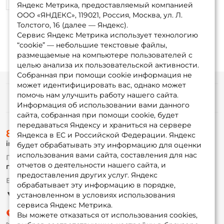
1
0
Яндекс Метрика, предоставляемый компанией
ООО «ЯНДЕКС», 119021, Россия, Москва, ул. Л.
Толстого, 16 (далее — Яндекс).
Сервис Яндекс Метрика использует технологию
“cookie” — небольшие текстовые файлы,
размещаемые на компьютере пользователей с
целью анализа их пользовательской активности.
Собранная при помощи cookie информация не
может идентифицировать вас, однако может
помочь нам улучшить работу нашего сайта.
Информация
Информация об использовании вами данного
сайта, собранная при помощи cookie, будет
передаваться Яндексу и храниться на сервере
О магазине
8 (495) 532-77-88
Доставка
Яндекса в ЕС и Российской Федерации. Яндекс
info@foxfishing.ru
Оплата
будет обрабатывать эту информацию для оценки
Fox-bonus
использования вами сайта, составления для нас
По вопросам с заказом
Гуру
отчетов о деятельности нашего сайта, и
г. Москва,
ул. Плеханова д.7
предоставления других услуг. Яндекс
Ежедневно 10:00 до 20:00
обрабатывает эту информацию в порядке,
Партнерская программа
установленном в условиях использования
сервиса Яндекс Метрика.
Вы можете отказаться от использования cookies,