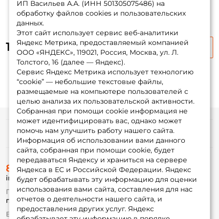
ИП Васильев А.А. (ИНН 501305075486) на
ФИО: *
обработку файлов cookies и пользовательских
данных.
Этот сайт использует сервис веб-аналитики
Email: *
Яндекс Метрика, предоставляемый компанией
110 ₽
145 ₽
-25%
ООО «ЯНДЕКС», 119021, Россия, Москва, ул. Л.
Толстого, 16 (далее — Яндекс).
Номер телефона: *
Сервис Яндекс Метрика использует технологию
“cookie” — небольшие текстовые файлы,
размещаемые на компьютере пользователей с
Придумайте пароль: *
целью анализа их пользовательской активности.
Собранная при помощи cookie информация не
может идентифицировать вас, однако может
Повторите пароль: *
помочь нам улучшить работу нашего сайта.
Информация
Информация об использовании вами данного
Заполняя данную форму вы соглашаетесь на обработку
сайта, собранная при помощи cookie, будет
персональных данных
передаваться Яндексу и храниться на сервере
О магазине
8 (495) 532-77-88
Доставка
Яндекса в ЕС и Российской Федерации. Яндекс
Создать аккаунт
info@foxfishing.ru
Оплата
будет обрабатывать эту информацию для оценки
Fox-bonus
использования вами сайта, составления для нас
По вопросам с заказом
Гуру
отчетов о деятельности нашего сайта, и
г. Москва,
ул. Плеханова д.7
предоставления других услуг. Яндекс
У меня уже есть аккаунт
Ежедневно 10:00 до 20:00
обрабатывает эту информацию в порядке,