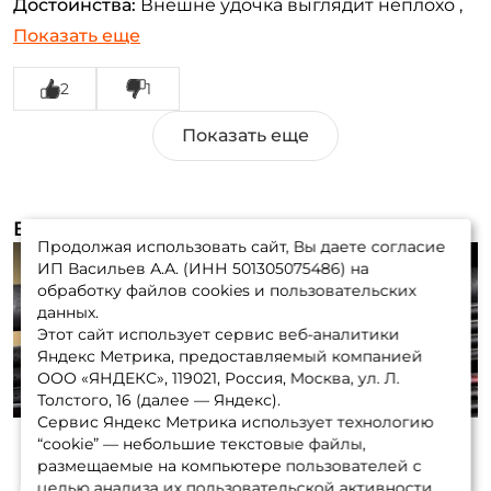
Достоинства:
Внешне удочка выглядит неплохо ,
относительно хороший баланс. Про надежность
Показать еще
ничего не скажу- ещё не тестил, 4 звёзды наугад
поставил
2
1
Недостатки:
За такую цену (2618₽) могли бы
установить какой никакой демпфер в нижней
заглушке, иначе будут со временем разбиваться
колена. Верхняя пробка тоже очень жесткая
изнутри. Ну и конечно вес удочки-270 грамм! Хотя
Видеообзоры (1)
многие скажут-смотри характеристики, там все
Продолжая использовать сайт, Вы даете согласие
указано,НО повторюсь цена сильно завышена за
ИП Васильев А.А. (ИНН 501305075486) на
обработку файлов cookies и пользовательских
такой вес. Очень пожалел что поспешил к весне с
данных.
покупкой .
Этот сайт использует сервис веб-аналитики
Play
Яндекс Метрика, предоставляемый компанией
ООО «ЯНДЕКС», 119021, Россия, Москва, ул. Л.
Толстого, 16 (далее — Яндекс).
Сервис Яндекс Метрика использует технологию
“cookie” — небольшие текстовые файлы,
размещаемые на компьютере пользователей с
целью анализа их пользовательской активности.