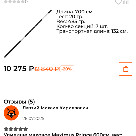
Длина:
700 см.
Номер телефона: *
Тест:
20 гр.
Вес:
485 гр.
Кол-во секций:
7 шт.
Придумайте пароль: *
Транспортная длина:
132 см.
Повторите пароль: *
Заполняя данную форму вы соглашаетесь на обработку
персональных данных
10 275 ₽
12 840 ₽
-20%
Создать аккаунт
У меня уже есть аккаунт
Отзывы (5)
Лаптий Михаил Кириллович
28.07.2025
Удилище маховое Maximus Prince 600см. вес: