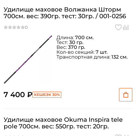
Удилище маховое Волжанка Шторм
700см. вес: 390гр. тест: 30гр. / 001-0256
Длина:
700 см.
Тест:
30 гр.
Вес:
370 гр.
Кол-во секций:
7 шт.
Транспортная длина:
132 см.
Создать аккаунт
7 400 ₽
КЕШБЭК 30%
ФИО: *
Удилище маховое Okuma Inspira tele
pole 700см. вес: 550гр. тест: 20гр.
Email: *