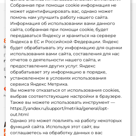
Собранная при помощи cookie информация не
может идентифицировать вас, однако может
помочь нам улучшить работу нашего сайта.
Информация
Информация об использовании вами данного
сайта, собранная при помощи cookie, будет
передаваться Яндексу и храниться на сервере
О магазине
8 (495) 532-77-88
Доставка
Яндекса в ЕС и Российской Федерации. Яндекс
info@foxfishing.ru
Оплата
будет обрабатывать эту информацию для оценки
Fox-bonus
использования вами сайта, составления для нас
По вопросам с заказом
Гуру
отчетов о деятельности нашего сайта, и
г. Москва,
ул. Плеханова д.7
предоставления других услуг. Яндекс
Ежедневно 10:00 до 20:00
обрабатывает эту информацию в порядке,
Партнерская программа
установленном в условиях использования
сервиса Яндекс Метрика.
Вы можете отказаться от использования cookies,
выбрав соответствующие настройки в браузере.
Также вы можете использовать инструмент —
https://yandex.ru/support/metrika/general/opt-
out.html
Однако это может повлиять на работу некоторых
функций сайта. Используя этот сайт, вы
© ФоксФишинг, 2009-2026
соглашаетесь на обработку данных о вас