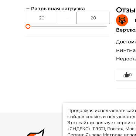
Отзыв
Разрывная нагрузка
Вертлюж
Достоин
минтма
Недоста
0
Продолжая использовать сайт,
файлов cookies и пользовател
Этот сайт использует сервис
«ЯНДЕКС», 119021, Россия, Москв
Сервис Яндекс Метрика испол