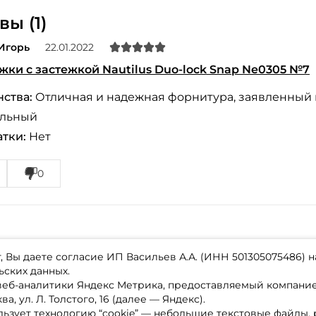
Придумайте пароль: *
ы (1)
Игорь
22.01.2022
Повторите пароль: *
ки с застежкой Nautilus Duo-lock Snap Ne0305 №7
Заполняя данную форму вы соглашаетесь на
обработку
персональных данных
ства:
Отличная и надежная форнитура, заявленный в
Создать аккаунт
льный
тки:
Нет
У меня уже есть аккаунт
0
 Вы даете согласие ИП Васильев А.А. (ИНН 501305075486) н
ьских данных.
 веб-аналитики Яндекс Метрика, предоставляемый компан
а, ул. Л. Толстого, 16 (далее — Яндекс).
ьзует технологию “cookie” — небольшие текстовые файлы,