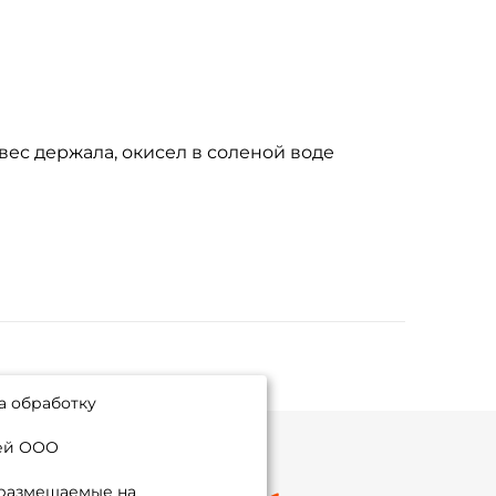
ес держала, окисел в соленой воде
а обработку
ией ООО
 размещаемые на