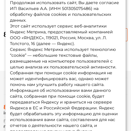
Продолжая использовать сайт, Вы даете согласие
ИП Васильев А.А. (ИНН 501305075486) на
ФИО: *
обработку файлов cookies и пользовательских
данных.
Этот сайт использует сервис веб-аналитики
Email: *
Яндекс Метрика, предоставляемый компанией
85 ₽
110 ₽
-25%
ООО «ЯНДЕКС», 119021, Россия, Москва, ул. Л.
Толстого, 16 (далее — Яндекс).
Номер телефона: *
Сервис Яндекс Метрика использует технологию
“cookie” — небольшие текстовые файлы,
размещаемые на компьютере пользователей с
Придумайте пароль: *
целью анализа их пользовательской активности.
Собранная при помощи cookie информация не
может идентифицировать вас, однако может
Повторите пароль: *
помочь нам улучшить работу нашего сайта.
Информация
Информация об использовании вами данного
Заполняя данную форму вы соглашаетесь на обработку
сайта, собранная при помощи cookie, будет
персональных данных
передаваться Яндексу и храниться на сервере
О магазине
8 (495) 532-77-88
Доставка
Яндекса в ЕС и Российской Федерации. Яндекс
Создать аккаунт
info@foxfishing.ru
Оплата
будет обрабатывать эту информацию для оценки
Fox-bonus
использования вами сайта, составления для нас
По вопросам с заказом
Гуру
отчетов о деятельности нашего сайта, и
г. Москва,
ул. Плеханова д.7
У меня уже есть аккаунт