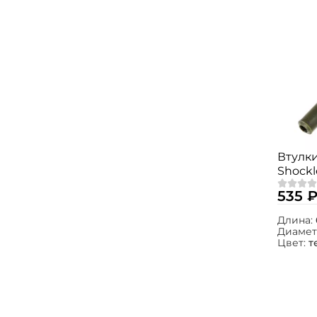
Втулки
Shockl
вставк
535 
Длина:
Диамет
Цвет:
т