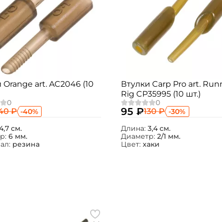
 Orange art. AC2046 (10
Втулки Carp Pro art. Run
Rig CP35995 (10 шт.)
95 ₽
40 ₽
130 ₽
-40%
-30%
4,7 см.
Длина:
3,4 см.
р:
6 мм.
Диаметр:
2/1 мм.
ал:
резина
Цвет:
хаки
Создать аккаунт
ФИО: *
Email: *