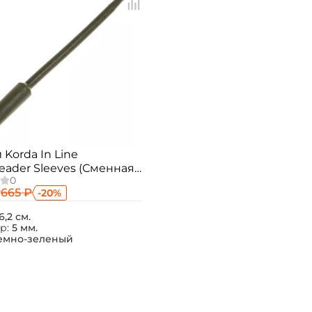
Номер телефона: *
Придумайте пароль: *
Повторите пароль: *
Заполняя данную форму вы соглашаетесь на
обработку
персональных данных
 Korda In Line
Создать аккаунт
eader Sleeves (Сменная
а для грузил) (10 шт.)
У меня уже есть аккаунт
₽
665 ₽
-20%
6,2 см.
р:
5 мм.
емно-зеленый