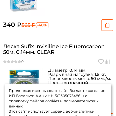
340 ₽
565 ₽
-40%
Создать аккаунт
Леска Sufix Invisiline Ice Fluorocarbon
50м. 0.14мм. CLEAR
ФИО: *
Email: *
Диаметр:
0.14 мм.
Разрывная нагрузка:
1.5 кг.
Лесоёмкость моно:
50 мм./м.
Цвет:
прозрачный
Номер телефона: *
Артикул:
DS1IN015924A5C
Продолжая использовать сайт, Вы даете согласие
ИП Васильев А.А. (ИНН 501305075486) на
Придумайте пароль: *
обработку файлов cookies и пользовательских
данных.
Этот сайт использует сервис веб-аналитики
Повторите пароль: *