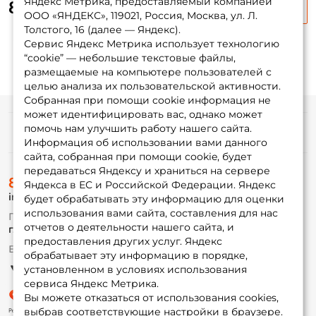
Яндекс Метрика, предоставляемый компанией
815 ₽
1 085 ₽
-25%
ООО «ЯНДЕКС», 119021, Россия, Москва, ул. Л.
Заполняя данную форму вы соглашаетесь на обработку
Толстого, 16 (далее — Яндекс).
персональных данных
Сервис Яндекс Метрика использует технологию
“cookie” — небольшие текстовые файлы,
Создать аккаунт
размещаемые на компьютере пользователей с
целью анализа их пользовательской активности.
Собранная при помощи cookie информация не
У меня уже есть аккаунт
может идентифицировать вас, однако может
помочь нам улучшить работу нашего сайта.
Информация
Информация об использовании вами данного
сайта, собранная при помощи cookie, будет
передаваться Яндексу и храниться на сервере
О магазине
8 (495) 532-77-88
Доставка
Яндекса в ЕС и Российской Федерации. Яндекс
info@foxfishing.ru
Оплата
будет обрабатывать эту информацию для оценки
Fox-bonus
использования вами сайта, составления для нас
По вопросам с заказом
Гуру
отчетов о деятельности нашего сайта, и
г. Москва,
ул. Плеханова д.7
предоставления других услуг. Яндекс
Ежедневно 10:00 до 20:00
обрабатывает эту информацию в порядке,
Партнерская программа
установленном в условиях использования
сервиса Яндекс Метрика.
Вы можете отказаться от использования cookies,
выбрав соответствующие настройки в браузере.