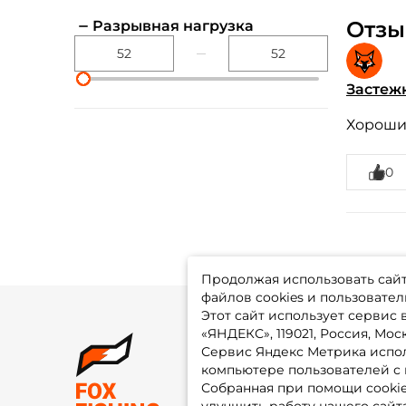
Отзыв
Разрывная нагрузка
Застежк
Хороши
0
Продолжая использовать сайт,
файлов cookies и пользовател
Этот сайт использует сервис
«ЯНДЕКС», 119021, Россия, Москв
Сервис Яндекс Метрика испол
О 
компьютере пользователей с 
До
Оп
Собранная при помощи cooki
Fo