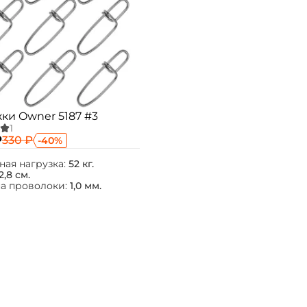
ки Owner 5187 #3
Создать аккаунт
₽
330 ₽
-40%
ная нагрузка:
52 кг.
ФИО: *
2,8 см.
а проволоки:
1,0 мм.
Email: *
Номер телефона: *
Придумайте пароль: *