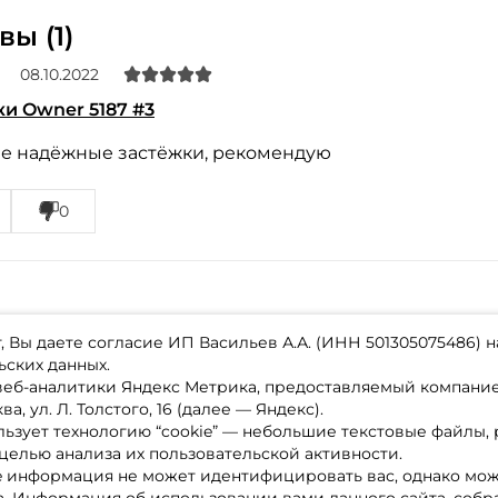
ы (1)
Повторите пароль: *
08.10.2022
Заполняя данную форму вы соглашаетесь на
и Owner 5187 #3
обработку
персональных данных
Создать аккаунт
е надёжные застёжки, рекомендую
У меня уже есть аккаунт
0
 Вы даете согласие ИП Васильев А.А. (ИНН 501305075486) н
ьских данных.
 веб-аналитики Яндекс Метрика, предоставляемый компан
а, ул. Л. Толстого, 16 (далее — Яндекс).
ьзует технологию “cookie” — небольшие текстовые файлы,
магазине
Каталог товаров
целью анализа их пользовательской активности.
ставка
Акции
лата
Новинки
e информация не может идентифицировать вас, однако мож
x-bonus
Бренды