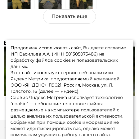
Достоинства:
Уловистость, универсальность,
острые крючки, цена
Недостатки:
Нет
Видеообзоры (1)
Продолжая использовать сайт, Вы даете согласие
ИП Васильев А.А. (ИНН 501305075486) на
обработку файлов cookies и пользовательских
данных.
Этот сайт использует сервис веб-аналитики
Play
Яндекс Метрика, предоставляемый компанией
ООО «ЯНДЕКС», 119021, Россия, Москва, ул. Л.
Толстого, 16 (далее — Яндекс).
Сервис Яндекс Метрика использует технологию
“cookie” — небольшие текстовые файлы,
размещаемые на компьютере пользователей с
целью анализа их пользовательской активности.
Собранная при помощи cookie информация не
может идентифицировать вас, однако может
помочь нам улучшить работу нашего сайта.
Информация