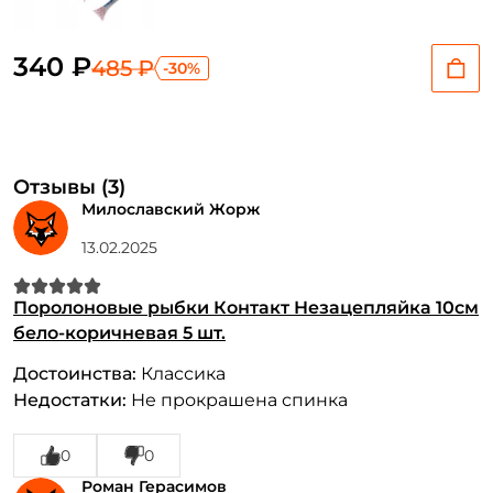
340 ₽
485 ₽
-30%
Отзывы (3)
Милославский Жорж
13.02.2025
Создать аккаунт
Поролоновые рыбки Контакт Незацепляйка 10см
бело-коричневая 5 шт.
ФИО: *
Достоинства:
Классика
Недостатки:
Не прокрашена спинка
Email: *
0
0
Роман Герасимов