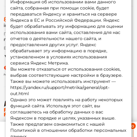
Информация об использовании вами данного
сайта, собранная при помощи cookie, будет
передаваться Яндексу и храниться на сервере
О магазине
8 (495) 532-77-88
Доставка
Яндекса в ЕС и Российской Федерации. Яндекс
info@foxfishing.ru
Оплата
будет обрабатывать эту информацию для оценки
Fox-bonus
использования вами сайта, составления для нас
По вопросам с заказом
Гуру
отчетов о деятельности нашего сайта, и
г. Москва,
ул. Плеханова д.7
предоставления других услуг. Яндекс
Ежедневно 10:00 до 20:00
обрабатывает эту информацию в порядке,
Партнерская программа
установленном в условиях использования
сервиса Яндекс Метрика.
Вы можете отказаться от использования cookies,
выбрав соответствующие настройки в браузере.
Также вы можете использовать инструмент —
https://yandex.ru/support/metrika/general/opt-
out.html
Однако это может повлиять на работу некоторых
функций сайта. Используя этот сайт, вы
© ФоксФишинг, 2009-2026
соглашаетесь на обработку данных о вас
Яндексом в порядке и целях, указанных выше.
Также предлагаем ознакомиться с нашей
Ближайшая доставка
Политикой в отношении обработки персональных
≈ 1 дн.
данных.