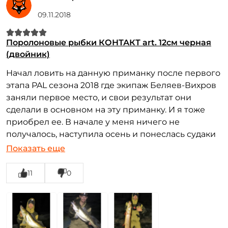
Номер телефона: *
09.11.2018
Придумайте пароль: *
Поролоновые рыбки КОНТАКТ art. 12см черная
(двойник)
Повторите пароль: *
Начал ловить на данную приманку после первого
Заполняя данную форму вы соглашаетесь на обработку
этапа PAL сезона 2018 где экипаж Беляев-Вихров
персональных данных
заняли первое место, и свои результат они
сделали в основном на эту приманку. И я тоже
Создать аккаунт
приобрел ее. В начале у меня ничего не
получалось, наступила осень и понеслась судаки
щуки. Хоть это и незацепляйка рыбу засекает
У меня уже есть аккаунт
Показать еще
отлично, иной раз судака 2500+ за верхнюю
челюсть насквозь. Крючки острые и жесткие.
11
0
Неня ни разу не подвели. Самые
запоминающиеся это судак на 4600 и 4700 и
щука на 10200. Было ещё не мало рыбы средних
размеров. Данную приманку рекомендую.