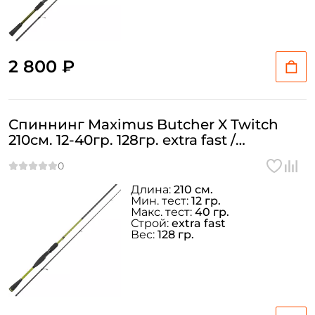
2 800 ₽
Спиннинг Maximus Butcher X Twitch
210см. 12-40гр. 128гр. extra fast /
MTSBX21MH
Длина:
210 см.
Мин. тест:
12 гр.
Макс. тест:
40 гр.
Строй:
extra fast
Вес:
128 гр.