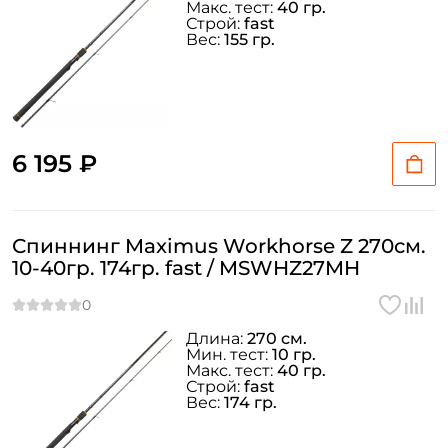
Макс. тест:
40 гр.
Строй:
fast
Вес:
155 гр.
6 195 ₽
Спиннинг Maximus Workhorse Z 270см.
10-40гр. 174гр. fast / MSWHZ27MH
Создать аккаунт
Длина:
270 см.
Мин. тест:
10 гр.
Макс. тест:
40 гр.
ФИО: *
Строй:
fast
Вес:
174 гр.
Email: *