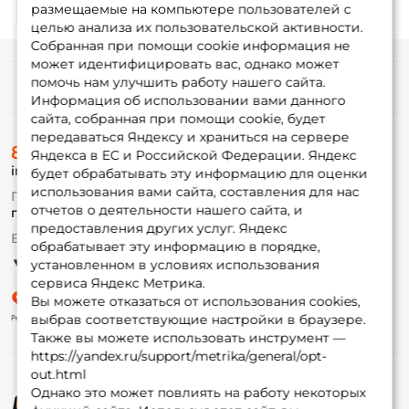
размещаемые на компьютере пользователей с
целью анализа их пользовательской активности.
Собранная при помощи cookie информация не
может идентифицировать вас, однако может
помочь нам улучшить работу нашего сайта.
Информация
Информация об использовании вами данного
сайта, собранная при помощи cookie, будет
передаваться Яндексу и храниться на сервере
О магазине
8 (495) 532-77-88
Доставка
Яндекса в ЕС и Российской Федерации. Яндекс
info@foxfishing.ru
Оплата
будет обрабатывать эту информацию для оценки
Fox-bonus
использования вами сайта, составления для нас
По вопросам с заказом
Гуру
отчетов о деятельности нашего сайта, и
г. Москва,
ул. Плеханова д.7
предоставления других услуг. Яндекс
Ежедневно 10:00 до 20:00
обрабатывает эту информацию в порядке,
Партнерская программа
установленном в условиях использования
сервиса Яндекс Метрика.
Вы можете отказаться от использования cookies,
выбрав соответствующие настройки в браузере.
Также вы можете использовать инструмент —
https://yandex.ru/support/metrika/general/opt-
out.html
Однако это может повлиять на работу некоторых