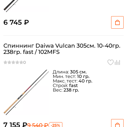
Номер телефона: *
6 745 ₽
Придумайте пароль: *
Спиннинг Daiwa Vulcan 305см. 10-40гр.
Повторите пароль: *
238гр. fast / 102MFS
Заполняя данную форму вы соглашаетесь на обработку
персональных данных
Длина:
305 см.
Мин. тест:
10 гр.
Создать аккаунт
Макс. тест:
40 гр.
Строй:
fast
Вес:
238 гр.
У меня уже есть аккаунт
7 155 ₽
9 540 ₽
-25%