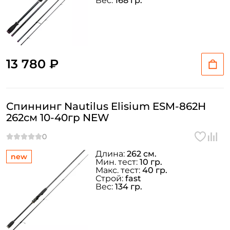
Вес:
168 гр.
13 780 ₽
Спиннинг Nautilus Elisium ESM-862H
262см 10-40гр NEW
Длина:
262 см.
new
Мин. тест:
10 гр.
Макс. тест:
40 гр.
Строй:
fast
Вес:
134 гр.