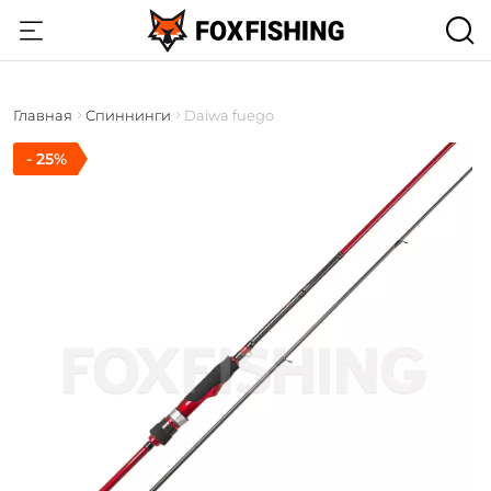
Главная
Спиннинги
Daiwa fuego
- 25%