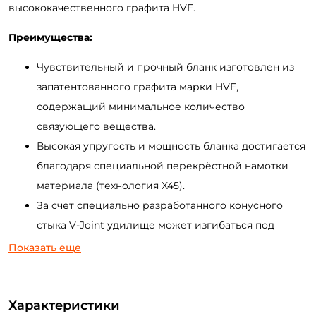
высококачественного графита HVF.
Преимущества:
Чувствительный и прочный бланк изготовлен из
запатентованного графита марки HVF,
содержащий минимальное количество
связующего вещества.
Высокая упругость и мощность бланка достигается
благодаря специальной перекрёстной намотки
материала (технология X45).
За счет специально разработанного конусного
стыка V-Joint удилище может изгибаться под
критическими углами не теряя своего
Показать еще
фирменного строя.
Превосходный визуальный контроль проводки
Характеристики
достигается за счет информативной tubular