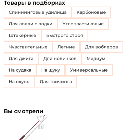
Товары в подборках
Спиннинговые удилища
Карбоновые
Для ловли с лодки
Углепластиковые
Штекерные
Быстрого строя
Чувствительные
Летние
Для воблеров
Для джига
Для новичков
Медиум
На судака
На щуку
Универсальные
на окуня
для твичинга
Вы смотрели