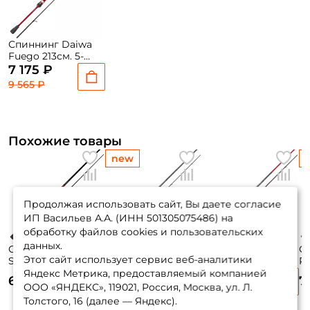
Спиннинг Daiwa
Fuego 213см. 5-
25гр. 100гр. fast /
7 175 ₽
702MLFS
9 565 ₽
Похожие товары
new
Продолжая использовать сайт, Вы даете согласие
ИП Васильев А.А. (ИНН 501305075486) на
обработку файлов cookies и пользовательских
данных.
Спиннинг Zemex
Спиннинг Nautilus
Спиннинг Daiwa
Сп
Этот сайт использует сервис веб-аналитики
Spider Z-10 213см. 7-
Fugu NEW 218см.
Fuego 213см. 7-
Pa
35гр. 134гр. fast /
0,5-8гр. / FGS-
28гр. 108гр. fast /
21
Яндекс Метрика, предоставляемый компанией
7 260 ₽
6 815 ₽
7 280 ₽
7
702MH
722UL
702MFS
/
ООО «ЯНДЕКС», 119021, Россия, Москва, ул. Л.
9 675 ₽
Толстого, 16 (далее — Яндекс).