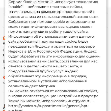
Сервис Яндекс Метрика использует технологию
“cookie” — небольшие текстовые файлы,
размещаемые на компьютере пользователей с
целью анализа их пользовательской активности.
Информация
Собранная при помощи cookie информация не
может идентифицировать вас, однако может
помочь нам улучшить работу нашего сайта.
О магазине
Информация об использовании вами данного
8 (495) 532-77-88
Доставка
сайта, собранная при помощи cookie, будет
info@foxfishing.ru
Оплата
передаваться Яндексу и храниться на сервере
Fox-bonus
По вопросам с заказом
Яндекса в ЕС и Российской Федерации. Яндекс
Гуру
г. Москва,
ул. Плеханова д.7
будет обрабатывать эту информацию для оценки
использования вами сайта, составления для нас
Ежедневно 10:00 до 20:00
Партнерская программа
отчетов о деятельности нашего сайта, и
предоставления других услуг. Яндекс
обрабатывает эту информацию в порядке,
установленном в условиях использования
сервиса Яндекс Метрика.
Вы можете отказаться от использования cookies,
выбрав соответствующие настройки в браузере.
Также вы можете использовать инструмент —
https://yandex.ru/support/metrika/general/opt-
© ФоксФишинг, 2009-2026
out.html