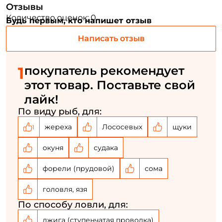
Отзывы
Email: *
Количество оценок: 0
Будь первым, кто напишет отзыв
Номер телефона: *
Написать отзыв
Придумайте пароль: *
1
покупатель рекомендует
этот товар. Поставьте свой
лайк!
Повторите пароль: *
По виду рыб, для:
Заполняя данную форму вы соглашаетесь на обработку
персональных данных
жереха
Лососевых
щуки
1
Создать аккаунт
окуня
судака
форели (прудовой)
сома
У меня уже есть аккаунт
головля, язя
По способу ловли, для:
джига (ступенчатая проводка)