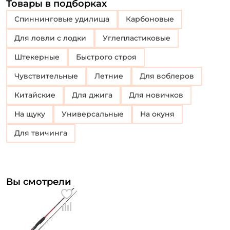
Товары в подборках
Спиннинговые удилища
Карбоновые
Для ловли с лодки
Углепластиковые
Штекерные
Быстрого строя
Чувствительные
Летние
Для воблеров
Китайские
Для джига
Для новичков
На щуку
Универсальные
на окуня
для твичинга
Вы смотрели