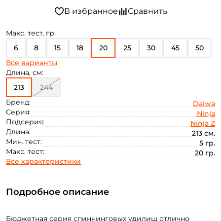
Макс. тест, гр:
6
8
15
18
20
25
30
45
50
Все варианты
60
70
80
100
12
Длина, см:
213
244
Бренд:
Daiwa
Серия:
Ninja
Подсерия:
Ninja Z
Длина:
213 см.
Мин. тест:
5 гр.
Макс. тест:
20 гр.
Все характеристики
Подробное описание
Бюджетная серия спиннинговых удилищ отлично