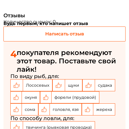
Email: *
Отзывы
Номер телефона: *
Количество оценок: 0
Будь первым, кто напишет отзыв
Написать отзыв
Придумайте пароль: *
4
покупателя рекомендуют
Повторите пароль: *
этот товар. Поставьте свой
Заполняя данную форму вы соглашаетесь на обработку
лайк!
персональных данных
По виду рыб, для:
Создать аккаунт
Лососевых
щуки
судака
1
1
1
окуня
форели (прудовой)
У меня уже есть аккаунт
сома
головля, язя
жереха
По способу ловли, для:
твичинга (рывковая проводка)
1