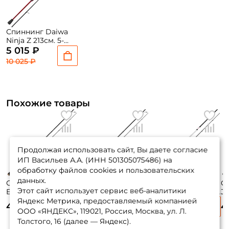
Спиннинг Daiwa
Ninja Z 213см. 5-
20гр. 98гр. fast /
5 015 ₽
702MLFS
10 025 ₽
Похожие товары
Продолжая использовать сайт, Вы даете согласие
ИП Васильев А.А. (ИНН 501305075486) на
обработку файлов cookies и пользовательских
данных.
Спиннинг Salmo
Спиннинг Salmo
Спиннинг Lucky
С
Этот сайт использует сервис веб-аналитики
Elite Jig N`twitch
Elite Jig N`twitch
John Vanrex 15 223
Jo
22 213 см. 5-22 гр.
25 223 см. 6-25 гр.
см. 3-15 гр.
21
Яндекс Метрика, предоставляемый компанией
4 785 ₽
5 010 ₽
4 980 ₽
4
ООО «ЯНДЕКС», 119021, Россия, Москва, ул. Л.
Толстого, 16 (далее — Яндекс).