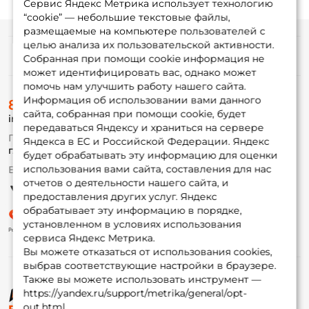
Сервис Яндекс Метрика использует технологию
“cookie” — небольшие текстовые файлы,
размещаемые на компьютере пользователей с
целью анализа их пользовательской активности.
Информация
Собранная при помощи cookie информация не
может идентифицировать вас, однако может
помочь нам улучшить работу нашего сайта.
О магазине
Информация об использовании вами данного
8 (495) 532-77-88
Доставка
сайта, собранная при помощи cookie, будет
info@foxfishing.ru
Оплата
передаваться Яндексу и храниться на сервере
Fox-bonus
По вопросам с заказом
Яндекса в ЕС и Российской Федерации. Яндекс
Гуру
г. Москва,
ул. Плеханова д.7
будет обрабатывать эту информацию для оценки
использования вами сайта, составления для нас
Ежедневно 10:00 до 20:00
Партнерская программа
отчетов о деятельности нашего сайта, и
предоставления других услуг. Яндекс
обрабатывает эту информацию в порядке,
установленном в условиях использования
сервиса Яндекс Метрика.
Вы можете отказаться от использования cookies,
выбрав соответствующие настройки в браузере.
Также вы можете использовать инструмент —
https://yandex.ru/support/metrika/general/opt-
© ФоксФишинг, 2009-2026
out.html