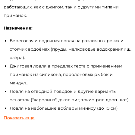
работающих, как с джигом, так и с другими типами
приманок.
Назначение:
Береговая и лодочная ловля на различных реках и
стоячих водоёмах (пруды, мелководье водохранилищ,
озёра).
Джиговая ловля в пределах теста с применением
приманок из силикона, поролоновых рыбок и
мандул..
Ловля на отводной поводок и другие варианты
оснасток ("каролина", джиг-риг, токио-риг, дроп-шот).
Ловля на небольшие воблеры минноу (до 10 см)
твичингом и равномерной проводкой.
Показать еще
Рыбалка на заросшем мелководье на неогруженную
"резину".