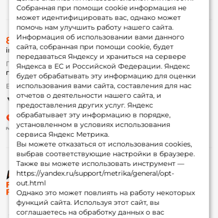
Информация
Собранная при помощи cookie информация не
может идентифицировать вас, однако может
помочь нам улучшить работу нашего сайта.
О магазине
Информация об использовании вами данного
8 (495) 532-77-88
Доставка
сайта, собранная при помощи cookie, будет
info@foxfishing.ru
Оплата
передаваться Яндексу и храниться на сервере
Fox-bonus
По вопросам с заказом
Яндекса в ЕС и Российской Федерации. Яндекс
Гуру
г. Москва,
ул. Плеханова д.7
будет обрабатывать эту информацию для оценки
использования вами сайта, составления для нас
Ежедневно 10:00 до 20:00
Партнерская программа
отчетов о деятельности нашего сайта, и
предоставления других услуг. Яндекс
обрабатывает эту информацию в порядке,
установленном в условиях использования
сервиса Яндекс Метрика.
Вы можете отказаться от использования cookies,
выбрав соответствующие настройки в браузере.
Также вы можете использовать инструмент —
https://yandex.ru/support/metrika/general/opt-
© ФоксФишинг, 2009-2026
out.html
Однако это может повлиять на работу некоторых
функций сайта. Используя этот сайт, вы
соглашаетесь на обработку данных о вас