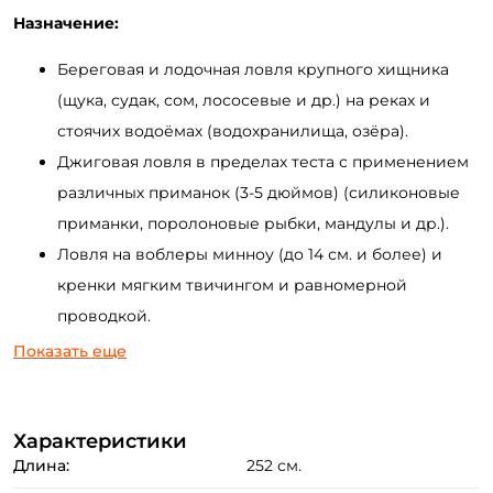
Назначение:
Береговая и лодочная ловля крупного хищника
(щука, судак, сом, лососевые и др.) на реках и
стоячих водоёмах (водохранилища, озёра).
Джиговая ловля в пределах теста с применением
различных приманок (3-5 дюймов) (силиконовые
приманки, поролоновые рыбки, мандулы и др.).
Ловля на воблеры минноу (до 14 см. и более) и
кренки мягким твичингом и равномерной
проводкой.
Охота на трофейного тайменя с применением
Показать еще
крупных воблеров, блёсен, имитации мышей и
других приманок.
Характеристики
Морская ловля на различные объёмные приманки
Длина:
252 см.
(пилькеры, крупные воблеры).