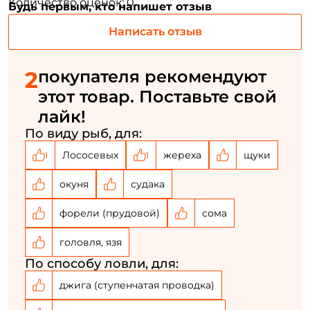
Количество оценок: 0
Будь первым, кто напишет отзыв
Номер телефона: *
Написать отзыв
Придумайте пароль: *
2
покупателя рекомендуют
этот товар. Поставьте свой
Повторите пароль: *
лайк!
По виду рыб, для:
Заполняя данную форму вы соглашаетесь на обработку
персональных данных
Лососевых
жереха
щуки
1
1
Создать аккаунт
окуня
судака
форели (прудовой)
сома
У меня уже есть аккаунт
головля, язя
По способу ловли, для:
джига (ступенчатая проводка)