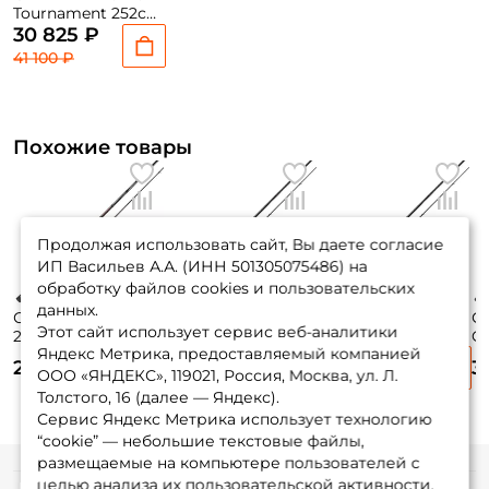
Tournament 252см.
15-60гр. 159гр. fast
30 825 ₽
/ 832MHHFS
41 100 ₽
Похожие товары
Продолжая использовать сайт, Вы даете согласие
ИП Васильев А.А. (ИНН 501305075486) на
обработку файлов cookies и пользовательских
данных.
Спиннинг Pontoon
Спиннинг Major
Спиннинг Major
Сп
Этот сайт использует сервис веб-аналитики
21 Fabula Tinta
Craft Grand Soul
Craft Grand Soul
Or
Яндекс Метрика, предоставляемый компанией
259см. 14-56гр.
253см. 14-56гр.
259см. 7-28гр.
28
29 685 ₽
41 480 ₽
39 890 ₽
3
165гр. fast /
119гр. fast / GRS-
115гр. fast / GRS-
Z
ООО «ЯНДЕКС», 119021, Россия, Москва, ул. Л.
FBS862HF
842H
862M
Толстого, 16 (далее — Яндекс).
Сервис Яндекс Метрика использует технологию
“cookie” — небольшие текстовые файлы,
размещаемые на компьютере пользователей с
целью анализа их пользовательской активности.