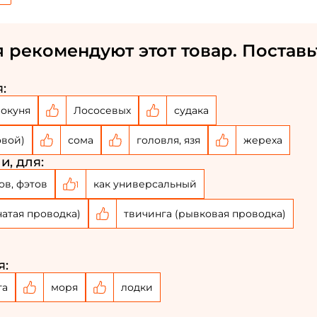
 рекомендуют этот товар. Поставь
:
окуня
Лососевых
судака
овой)
сома
головля, язя
жереха
и, для:
ов, фэтов
как универсальный
1
чатая проводка)
твичинга (рывковая проводка)
я:
га
моря
лодки