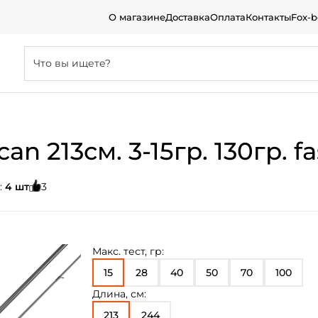
О магазине
Доставка
Оплата
Контакты
Fox-
n 213см. 3-15гр. 130гр. fa
:
4 шт
3
Макс. тест, гр:
15
28
40
50
70
100
Длина, см:
213
244