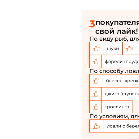
3
покупателя
свой лайк!
По виду рыб, для
щуки
2
1
форели (пруд
По способу ловл
блесен, кренк
1
джига (ступен
троллинга
По условиям, дл
ловли с бере
2