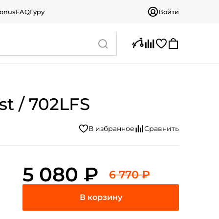
bonus
FAQ
Гуру
Войти
st / 702LFS
5 080 ₽
6 770 ₽