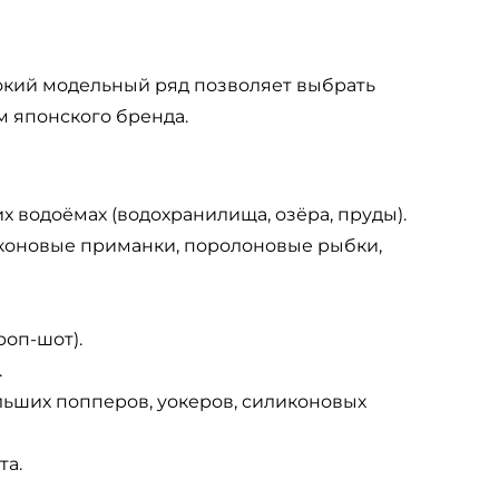
рокий модельный ряд позволяет выбрать
м японского бренда.
их водоёмах (водохранилища, озёра, пруды).
иконовые приманки, поролоновые рыбки,
роп-шот).
.
ольших попперов, уокеров, силиконовых
та.