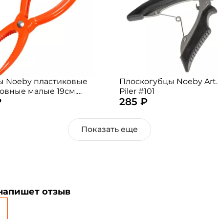
Номер телефона: *
Придумайте пароль: *
Повторите пароль: *
 Noeby пластиковые
Плоскогубцы Noeby Art.
Заполняя данную форму вы соглашаетесь на
овные малые 19см.
Piler #101
₽
обработку
персональных данных
285 ₽
 случайный)
Создать аккаунт
Показать еще
У меня уже есть аккаунт
 напишет отзыв