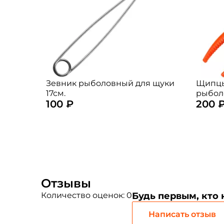
Зевник рыболовный для щуки
Щипцы
17см.
рыбол
100 ₽
200 
(цвет:
Отзывы
Количество оценок: 0
Будь первым, кто
Написать отзыв