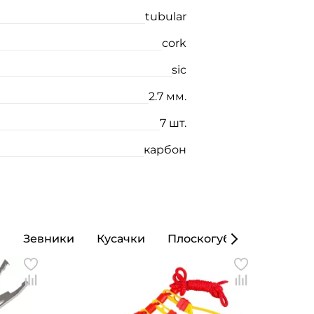
tubular
cork
sic
2.7 мм.
7 шт.
карбон
ы
Зевники
Кусачки
Плоскогубцы
Кошел