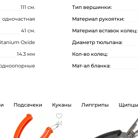
111 см.
Тип вершинки:
одночастная
Материал рукоятки:
41 см.
Материал вставок колец:
itanium Oxide
Диаметр тюльпана:
14.3 мм
Кол-во колец:
одноопорные
Мат-ал бланка:
Создать аккаунт
ки
Подсачеки
Куканы
Липгрипы
Щипц
ФИО: *
Email: *