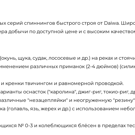
вых серий спиннингов быстрого строя от Daiwa. Ши
ра добычи по доступной цене и с высоким качество
кунь, щука, судак, лососевые и др.) на реках и стояч
применением различных приманок (2-4 дюймов) (сил
.) и кренки твичингом и равномерной проводкой.
рианты оснасток ("каролина", джиг-риг, токио-риг, д
различные "незацепляйки" и неогруженную "резину"
а (голавль, язь, жерех и др.) с использованием неб
ихся № 0-3 и колеблющихся блёсен в пределах тес