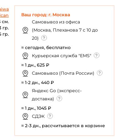
aiwa
Ваш город: г. Москва
lcan
3 см.
Самовывоз из офиса
3 гр.
(Москва, Плеханова 7 с 10 до
5 гр.
20)
≈ сегодня, бесплатно
Курьерская служба "EMS"
≈ 1 дн., 625 ₽
Самовывоз (Почта России)
≈ 1-2 дн., 440 ₽
Яндекс Go (экспресс-
доставка)
≈ 1 дн., 1045 ₽
СДЭК
≈ 2-3 дн., рассчитывается в корзине