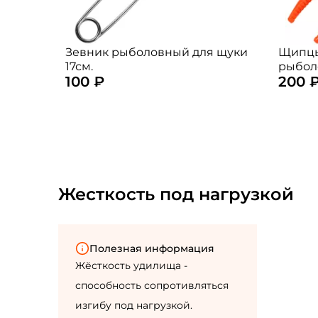
Зевник рыболовный для щуки
Щипцы
17см.
рыбол
100 ₽
200 
(цвет:
Жесткость под нагрузкой
Полезная информация
Жёсткость удилища -
способность сопротивляться
изгибу под нагрузкой.