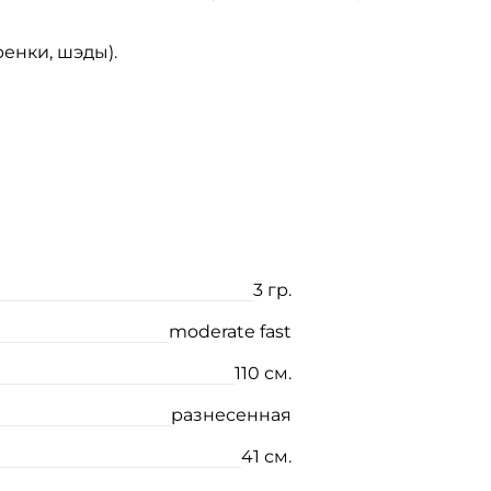
енки, шэды).
3 гр.
moderate fast
110 см.
разнесенная
41 см.