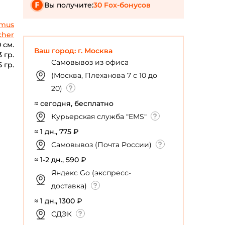
Вы получите:
30 Fox-бонусов
imus
cher
0 см.
Ваш город: г. Москва
3 гр.
Самовывоз из офиса
5 гр.
(Москва, Плеханова 7 с 10 до
20)
≈ сегодня, бесплатно
Курьерская служба "EMS"
≈ 1 дн., 775 ₽
Самовывоз (Почта России)
≈ 1-2 дн., 590 ₽
Яндекс Go (экспресс-
доставка)
≈ 1 дн., 1300 ₽
СДЭК