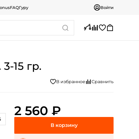
bonus
FAQ
Гуру
Войти
3-15 гр.
2 560 ₽
5