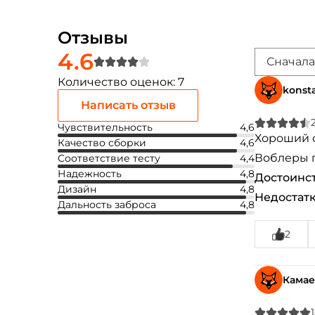
Отзывы
4.6
Сначала
Количество оценок: 7
konst
Написать отзыв
Чувствительность
4,6
Хороший с
Качество сборки
4,6
Воблеры п
Соответствие тесту
4,4
Надежность
4,8
Достоинст
Дизайн
4,8
Недостатк
Дальность заброса
4,8
2
Камае