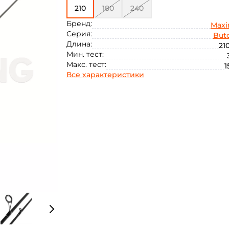
210
180
240
Бренд:
Max
Серия:
But
Длина:
21
Мин. тест:
Макс. тест:
1
Все характеристики