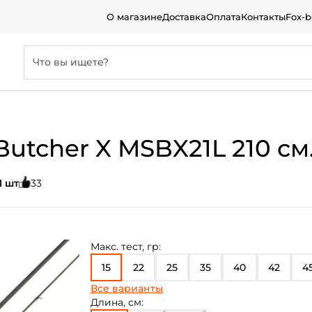
О магазине
Доставка
Оплата
Контакты
Fox-
tcher X MSBX21L 210 см. 
1 шт
33
Макс. тест, гр:
15
22
25
35
40
42
4
Все варианты
21
28
Длина, см: