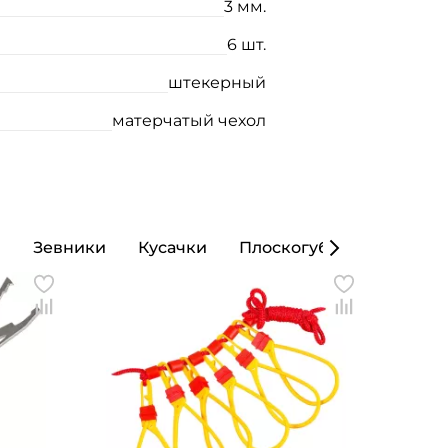
3 мм.
6 шт.
штекерный
матерчатый чехол
ы
Зевники
Кусачки
Плоскогубцы
Кошел