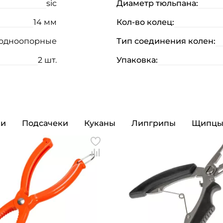
sic
Диаметр тюльпана:
14 мм
Кол-во колец:
одноопорные
Тип соединения колен:
2 шт.
Упаковка:
ки
Подсачеки
Куканы
Липгрипы
Щипц
Создать аккаунт
ФИО: *
Email: *