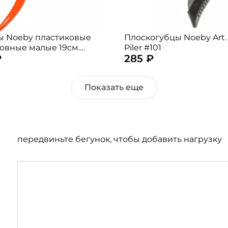
Номер телефона: *
 Noeby пластиковые
Плоскогубцы Noeby Art.
Придумайте пароль: *
овные малые 19см.
Piler #101
₽
285 ₽
 случайный)
Повторите пароль: *
Показать еще
Заполняя данную форму вы соглашаетесь на
обработку
персональных данных
Создать аккаунт
передвиньте бегунок, чтобы добавить нагрузку
У меня уже есть аккаунт