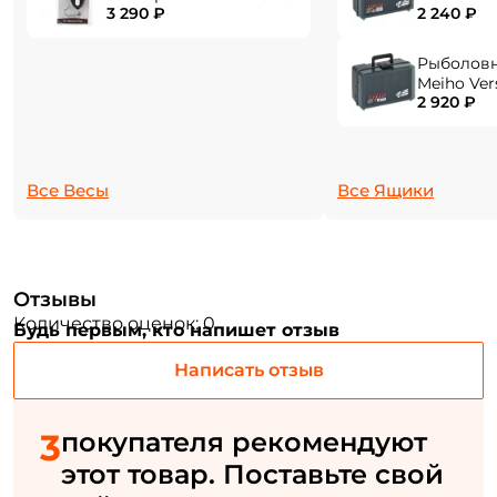
3 290 ₽
2 240 ₽
284x180x1
Email: *
Рыболов
Meiho Ver
Номер телефона: *
2 920 ₽
310x214x1
Придумайте пароль: *
Все Весы
Все Ящики
Повторите пароль: *
Заполняя данную форму вы соглашаетесь на обработку
персональных данных
Отзывы
Создать аккаунт
Количество оценок: 0
Будь первым, кто напишет отзыв
Написать отзыв
У меня уже есть аккаунт
3
покупателя рекомендуют
этот товар. Поставьте свой