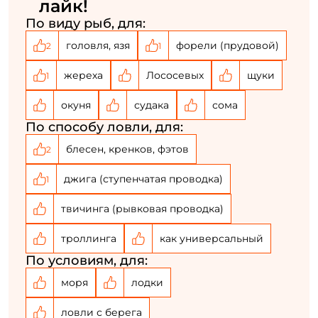
лайк!
По виду рыб, для:
головля, язя
форели (прудовой)
2
1
жереха
Лососевых
щуки
1
окуня
судака
сома
По способу ловли, для:
блесен, кренков, фэтов
2
джига (ступенчатая проводка)
1
твичинга (рывковая проводка)
троллинга
как универсальный
По условиям, для:
моря
лодки
ловли с берега