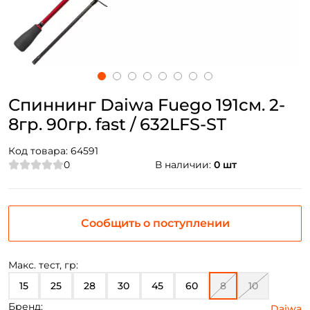
Спиннинг Daiwa Fuego 191см. 2-
8гр. 90гр. fast / 632LFS-ST
Код товара:
64591
0
В наличии:
0 шт
Сообщить о поступлении
Макс. тест, гр:
15
25
28
30
45
60
8
10
Бренд:
Daiwa