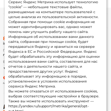
Сервис Яндекс Метрика использует технологию
“cookie” — небольшие текстовые файлы,
размещаемые на компьютере пользователей с
целью анализа их пользовательской активности.
Информация
Собранная при помощи cookie информация не
может идентифицировать вас, однако может
помочь нам улучшить работу нашего сайта.
О магазине
Информация об использовании вами данного
8 (495) 532-77-88
Доставка
сайта, собранная при помощи cookie, будет
info@foxfishing.ru
Оплата
передаваться Яндексу и храниться на сервере
Fox-bonus
По вопросам с заказом
Яндекса в ЕС и Российской Федерации. Яндекс
Гуру
г. Москва,
ул. Плеханова д.7
будет обрабатывать эту информацию для оценки
использования вами сайта, составления для нас
Ежедневно 10:00 до 20:00
Партнерская программа
отчетов о деятельности нашего сайта, и
предоставления других услуг. Яндекс
обрабатывает эту информацию в порядке,
установленном в условиях использования
сервиса Яндекс Метрика.
Вы можете отказаться от использования cookies,
выбрав соответствующие настройки в браузере.
Также вы можете использовать инструмент —
https://yandex.ru/support/metrika/general/opt-
© ФоксФишинг, 2009-2026