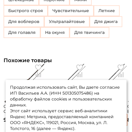
Быстрого строя
Чувствительные
Летние
Для воблеров
Ультралайтовые
Для джига
Для голавля
на окуня
для твичинга
Похожие товары
Продолжая использовать сайт, Вы даете согласие
ИП Васильев А.А. (ИНН 501305075486) на
обработку файлов cookies и пользовательских
данных.
Спиннинг Major
Спиннинг Gad
Спиннинг Nautilus
Сп
Этот сайт использует сервис веб-аналитики
Craft Firstcast
Gancho 2023 198см.
Basspro 201см. 7-
Bl
198см. 1,75-7гр.
7-25гр. 115гр. fast /
28гр. 140гр. fast /
0,
Яндекс Метрика, предоставляемый компанией
9 350 ₽
8 340 ₽
9 350 ₽
8
76гр. fast / FCS-
GAS662MF
BPS-672MH
S
ООО «ЯНДЕКС», 119021, Россия, Москва, ул. Л.
662L
Толстого, 16 (далее — Яндекс).