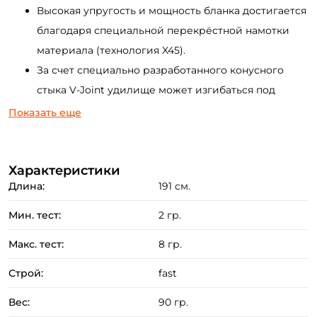
Высокая упругость и мощность бланка достигается
благодаря специальной перекрёстной намотки
материала (технология X45).
За счет специально разработанного конусного
стыка V-Joint удилище может изгибаться под
критическими углами не теряя своего
Показать еще
фирменного строя.
Превосходный визуальный контроль проводки
Характеристики
достигается за счет информативной solid
Длина:
191 см.
вершинки.
Удилище оснащено лёгкими одноопорными
Мин. тест:
2 гр.
кольцами Zirconia Ring Guides.
Макс. тест:
8 гр.
Разнесённая рукоять эргономичной формы
изготовленная из материала EVA.
Строй:
fast
Катушкодержатель с задней гайкой выполненный
Вес:
90 гр.
с традиционным высочайшим качеством фирмы