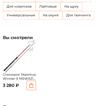
Для новичков
Лайтовые
На щуку
Универсальные
на окуня
для твичинга
Вы смотрели
Спиннинг Maximus
Winner X MSWX21L
210 см. 3-15 гр.
3 280 ₽