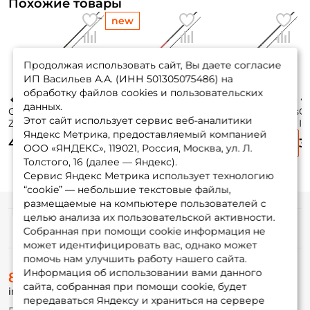
Похожие товары
new
Продолжая использовать сайт, Вы даете согласие
ИП Васильев А.А. (ИНН 501305075486) на
обработку файлов cookies и пользовательских
данных.
Спиннинг Maximus
Спиннинг Nautilus
Спиннинг Maximus
С
Этот сайт использует сервис веб-аналитики
Zircon 210см. 3-
Gamora NEW
Indigo 210см. 3-
In
Яндекс Метрика, предоставляемый компанией
15гр. 109гр. fast /
213см. 0,5-7гр. /
15гр. 115гр. fast /
21
4 525 ₽
4 130 ₽
3 165 ₽
3
MSZI21L
GMS-702UL
MSIN21L
M
ООО «ЯНДЕКС», 119021, Россия, Москва, ул. Л.
Толстого, 16 (далее — Яндекс).
Сервис Яндекс Метрика использует технологию
“cookie” — небольшие текстовые файлы,
размещаемые на компьютере пользователей с
целью анализа их пользовательской активности.
Информация
Собранная при помощи cookie информация не
может идентифицировать вас, однако может
помочь нам улучшить работу нашего сайта.
О магазине
Информация об использовании вами данного
8 (495) 532-77-88
Доставка
сайта, собранная при помощи cookie, будет
info@foxfishing.ru
Оплата
передаваться Яндексу и храниться на сервере
Fox-bonus