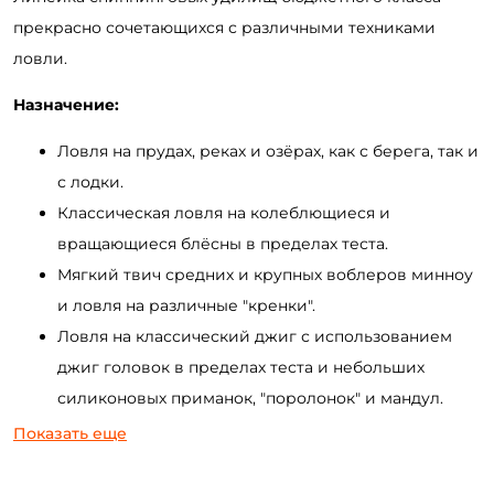
прекрасно сочетающихся с различными техниками
ловли.
Назначение:
Ловля на прудах, реках и озёрах, как с берега, так и
с лодки.
Классическая ловля на колеблющиеся и
вращающиеся блёсны в пределах теста.
Мягкий твич средних и крупных воблеров минноу
и ловля на различные "кренки".
Ловля на классический джиг с использованием
джиг головок в пределах теста и небольших
силиконовых приманок, "поролонок" и мандул.
Рыбалка с применением различных разнесенных и
Показать еще
поводковых оснасток (отводной поводок,
"техас","каролина", дроп-шот и др.).