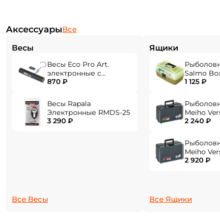
"тёплого" материала EVA гарантирует комфорт в
любую погоду.
Аксессуары
Все
Эстетичный дизайн удилища в сочетании с
Весы
Ящики
аккуратной и точной сборкой.
Весы Eco Pro Art.
Рыболов
электронные с
Salmo Bo
870 ₽
1 125 ₽
фонарем EPHN-40
Весы Rapala
Рыболов
Создать аккаунт
Электронные RMDS-25
Meiho Ver
3 290 ₽
2 240 ₽
284x180x1
Рыболов
ФИО: *
Meiho Ver
2 920 ₽
310x214x1
Email: *
Все Весы
Все Ящики
Номер телефона: *