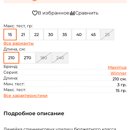
Макс. тест, гр:
15
21
22
30
35
40
45
25
Все варианты
50
Длина, см:
210
270
180
240
Бренд:
Maximus
Серия:
Winner
Длина:
210 см.
Мин. тест:
3 гр.
Макс. тест:
15 гр.
Все характеристики
Подробное описание
Линейка спиннинговых удилищ бюджетного класса