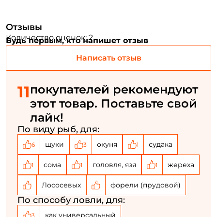
Придумайте пароль: *
Отзывы
Количество оценок: 2
Будь первым, кто напишет отзыв
Повторите пароль: *
Написать отзыв
Заполняя данную форму вы соглашаетесь на обработку
персональных данных
11
покупателей рекомендуют
Создать аккаунт
этот товар. Поставьте свой
лайк!
У меня уже есть аккаунт
По виду рыб, для:
щуки
окуня
судака
6
3
1
сома
головля, язя
жереха
1
1
1
Лососевых
форели (прудовой)
По способу ловли, для:
как универсальный
3