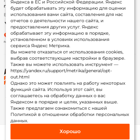
По вопросам с заказом
Яндекса в ЕС и Российской Федерации. Яндекс
Гуру
г. Москва,
ул. Плеханова д.7
будет обрабатывать эту информацию для оценки
использования вами сайта, составления для нас
Ежедневно 10:00 до 20:00
Партнерская программа
отчетов о деятельности нашего сайта, и
предоставления других услуг. Яндекс
обрабатывает эту информацию в порядке,
установленном в условиях использования
сервиса Яндекс Метрика.
Вы можете отказаться от использования cookies,
выбрав соответствующие настройки в браузере.
Также вы можете использовать инструмент —
https://yandex.ru/support/metrika/general/opt-
© ФоксФишинг, 2009-2026
out.html
Однако это может повлиять на работу некоторых
функций сайта. Используя этот сайт, вы
соглашаетесь на обработку данных о вас
Яндексом в порядке и целях, указанных выше.
Также предлагаем ознакомиться с нашей
Политикой в отношении обработки персональных
данных.
Хорошо
Каталог
Избранное
Корзина
Инфо
Мой Fox