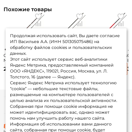
Похожие товары
Продолжая использовать сайт, Вы даете согласие
ИП Васильев А.А. (ИНН 501305075486) на
обработку файлов cookies и пользовательских
данных.
Спиннинг
Спиннинг Gad
Спиннинг Maximus
С
Этот сайт использует сервис веб-аналитики
Norstream Rooky
Pinpoint 215см. 1-
Winner X MSWX21L
In
Яндекс Метрика, предоставляемый компанией
213см. 8-32гр.
7гр. 90гр. fast /
210 см. 3-15 гр.
15
2 890 ₽
2 850 ₽
3 280 ₽
3
142гр. fast / RKS-
PP712UL
M
ООО «ЯНДЕКС», 119021, Россия, Москва, ул. Л.
702MMH
Толстого, 16 (далее — Яндекс).
Сервис Яндекс Метрика использует технологию
“cookie” — небольшие текстовые файлы,
размещаемые на компьютере пользователей с
целью анализа их пользовательской активности.
Информация
Собранная при помощи cookie информация не
может идентифицировать вас, однако может
помочь нам улучшить работу нашего сайта.
О магазине
Информация об использовании вами данного
8 (495) 532-77-88
Доставка
сайта, собранная при помощи cookie, будет