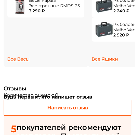
Весы Rapala
Рыболов
Создать аккаунт
Электронные RMDS-25
Meiho Ver
3 290 ₽
2 240 ₽
284x180x1
Рыболов
ФИО: *
Meiho Ver
2 920 ₽
310x214x1
Email: *
Все Весы
Все Ящики
Номер телефона: *
Придумайте пароль: *
Отзывы
Количество оценок: 0
Будь первым, кто напишет отзыв
Повторите пароль: *
Написать отзыв
Заполняя данную форму вы соглашаетесь на обработку
персональных данных
5
покупателей рекомендуют
Создать аккаунт