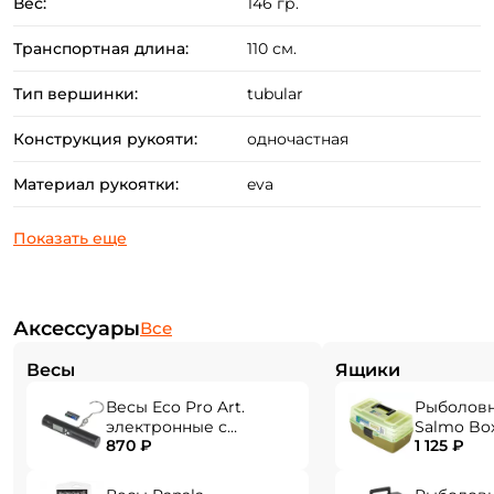
Вес:
146 гр.
Транспортная длина:
110 см.
Тип вершинки:
tubular
Конструкция рукояти:
одночастная
Материал рукоятки:
eva
Аксессуары
Все
Весы
Ящики
Весы Eco Pro Art.
Рыболов
электронные с
Salmo Bo
870 ₽
1 125 ₽
фонарем EPHN-40