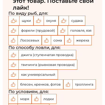
этот товар. Поставьте свой
лайк!
У меня уже есть аккаунт
По виду рыб, для:
щуки
окуня
судака
2
1
1
форели (прудовой)
головля, язя
1
1
Лососевых
сома
жереха
По способу ловли, для:
джига (ступенчатая проводка)
1
твичинга (рывковая проводка)
1
как универсальный
1
блесен, кренков, фэтов
троллинга
По условиям, для:
моря
лодки