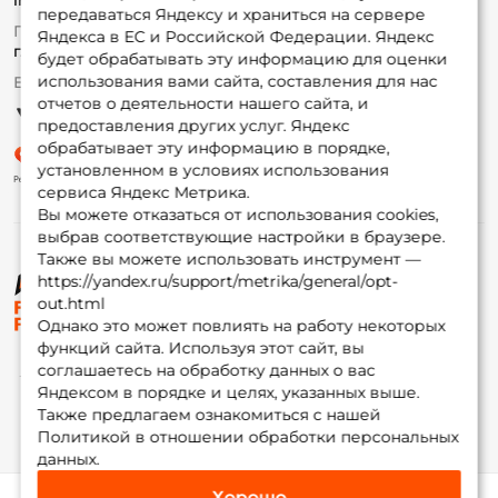
info@foxfishing.ru
Оплата
передаваться Яндексу и храниться на сервере
Fox-bonus
По вопросам с заказом
Яндекса в ЕС и Российской Федерации. Яндекс
Гуру
г. Москва,
ул. Плеханова д.7
будет обрабатывать эту информацию для оценки
использования вами сайта, составления для нас
Ежедневно 10:00 до 20:00
Партнерская программа
отчетов о деятельности нашего сайта, и
предоставления других услуг. Яндекс
обрабатывает эту информацию в порядке,
установленном в условиях использования
сервиса Яндекс Метрика.
Вы можете отказаться от использования cookies,
выбрав соответствующие настройки в браузере.
Также вы можете использовать инструмент —
https://yandex.ru/support/metrika/general/opt-
© ФоксФишинг, 2009-2026
out.html
Однако это может повлиять на работу некоторых
функций сайта. Используя этот сайт, вы
соглашаетесь на обработку данных о вас
Яндексом в порядке и целях, указанных выше.
Также предлагаем ознакомиться с нашей
Политикой в отношении обработки персональных
данных.
Хорошо