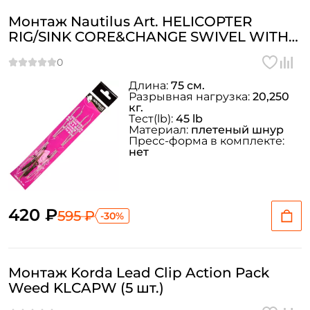
Монтаж Nautilus Art. HELICOPTER
Email: *
RIG/SINK CORE&CHANGE SWIVEL WITH
RIG 75СМ SNAKE GREEN (2 шт.)
Номер телефона: *
Длина:
75 см.
Разрывная нагрузка:
20,250
кг.
Придумайте пароль: *
Тeст(lb):
45 lb
Материал:
плетеный шнур
Пресс-форма в комплекте:
нет
Повторите пароль: *
Заполняя данную форму вы соглашаетесь на обработку
персональных данных
420 ₽
595 ₽
-30%
Создать аккаунт
У меня уже есть аккаунт
Монтаж Korda Lead Clip Action Pack
Weed KLCAPW (5 шт.)