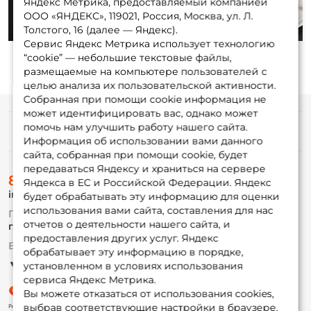
Яндекс Метрика, предоставляемый компанией
ООО «ЯНДЕКС», 119021, Россия, Москва, ул. Л.
Толстого, 16 (далее — Яндекс).
Сервис Яндекс Метрика использует технологию
“cookie” — небольшие текстовые файлы,
размещаемые на компьютере пользователей с
целью анализа их пользовательской активности.
Собранная при помощи cookie информация не
может идентифицировать вас, однако может
помочь нам улучшить работу нашего сайта.
Информация
Информация об использовании вами данного
сайта, собранная при помощи cookie, будет
передаваться Яндексу и храниться на сервере
О магазине
8 (495) 532-77-88
Доставка
Яндекса в ЕС и Российской Федерации. Яндекс
info@foxfishing.ru
Оплата
будет обрабатывать эту информацию для оценки
Fox-bonus
использования вами сайта, составления для нас
По вопросам с заказом
Гуру
отчетов о деятельности нашего сайта, и
г. Москва,
ул. Плеханова д.7
предоставления других услуг. Яндекс
Ежедневно 10:00 до 20:00
обрабатывает эту информацию в порядке,
Партнерская программа
установленном в условиях использования
сервиса Яндекс Метрика.
Вы можете отказаться от использования cookies,
выбрав соответствующие настройки в браузере.